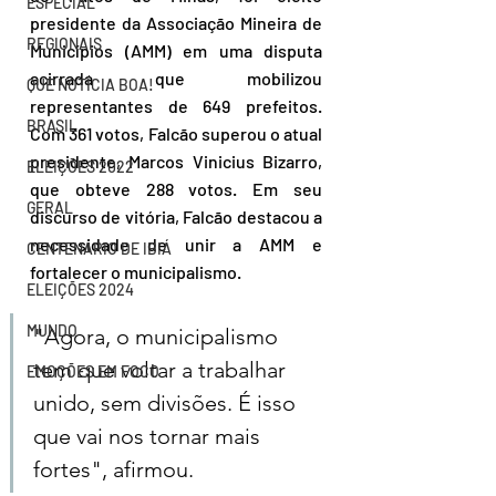
ESPECIAL
presidente da Associação Mineira de 
REGIONAIS
Municípios (AMM) em uma disputa 
acirrada que mobilizou 
QUE NOTÍCIA BOA!
representantes de 649 prefeitos. 
BRASIL
Com 361 votos, Falcão superou o atual 
presidente, Marcos Vinicius Bizarro, 
ELEIÇÕES 2022
que obteve 288 votos. Em seu 
GERAL
discurso de vitória, Falcão destacou a 
necessidade de unir a AMM e 
CENTENÁRIO DE IBIÁ
fortalecer o municipalismo. 
ELEIÇÕES 2024
MUNDO
"Agora, o municipalismo 
tem que voltar a trabalhar 
EMOÇÕES EM FOCO
unido, sem divisões. É isso 
que vai nos tornar mais 
fortes", afirmou.