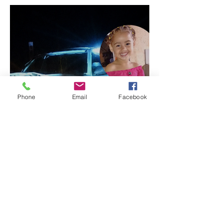
Phone
Email
Facebook
Criança de 2 anos morre
em capotamento na Zona
Rural de Ibiá