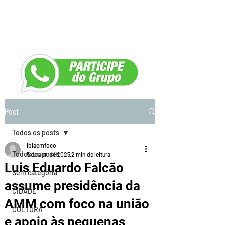
Post
Todos os posts
ibiaemfoco
Todos os posts
5 de abr. de 2025
2 min de leitura
Luis Eduardo Falcão
Sem categoria
assume presidência da
CIDADE
AMM com foco na união
CULTURA
e apoio às pequenas