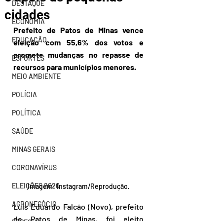
DESTAQUE
cidades
ECONOMIA
Prefeito de Patos de Minas vence 
EDUCAÇÃO
eleição com 55,6% dos votos e 
promete mudanças no repasse de 
ESPORTES
recursos para municípios menores.
MEIO AMBIENTE
POLÍCIA
POLÍTICA
SAÚDE
MINAS GERAIS
CORONAVÍRUS
ELEIÇÕES 2020
Imagem: Instagram/Reprodução.
AGRONEGÓCIO
Luis Eduardo Falcão (Novo), prefeito 
de Patos de Minas, foi eleito 