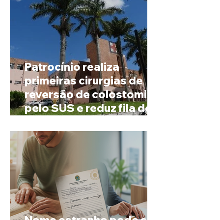
Patrocínio realiza
primeiras cirurgias de
reversão de colostomia
pelo SUS e reduz fila de
espera
Nome estranho pode ser