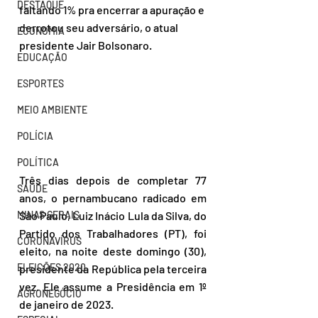
DESTAQUE
faltando 1% pra encerrar a apuração e 
derrotou seu adversário, o atual 
ECONOMIA
presidente Jair Bolsonaro.
EDUCAÇÃO
ESPORTES
MEIO AMBIENTE
POLÍCIA
POLÍTICA
Três dias depois de completar 77 
SAÚDE
anos, o pernambucano radicado em 
MINAS GERAIS
São Paulo, Luiz Inácio Lula da Silva, do 
Partido dos Trabalhadores (PT), foi 
CORONAVÍRUS
eleito, na noite deste domingo (30), 
ELEIÇÕES 2020
presidente da República pela terceira 
vez. Ele assume a Presidência em 1º 
AGRONEGÓCIO
de janeiro de 2023. 