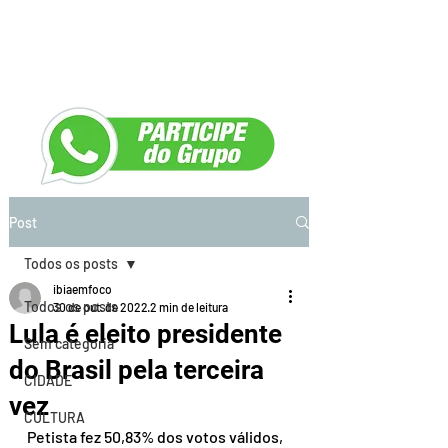
Post
Todos os posts
ibiaemfoco
Todos os posts
30 de out. de 2022
2 min de leitura
Lula é eleito presidente
Sem categoria
do Brasil pela terceira
CIDADE
vez
CULTURA
Petista fez 50,83% dos votos válidos, 