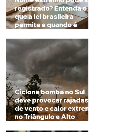
registrado? Entenda o
que a lei brasileira
permite e quando é
possível mudar o
prenome
Ciclone bomba no Sul
deve provocar rajadas
de vento e calor extremo
no Triângulo e Alto
Paranaíba