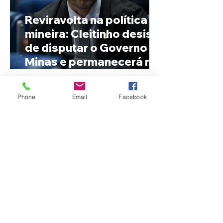
Reviravolta na política
mineira: Cleitinho desiste
de disputar o Governo de
Minas e permanecerá no
Senado
Phone
Email
Facebook
Fechamento da Ponte
Quinca Mariano muda
rotina de turistas e
transportadores entre