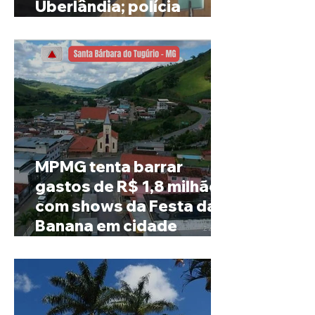
Uberlândia; polícia
investiga o caso
MPMG tenta barrar
gastos de R$ 1,8 milhão
com shows da Festa da
Banana em cidade
mineira de pouco mais de
4 mil habitantes