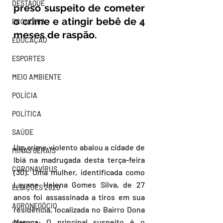
DESTAQUE
preso suspeito de cometer 
o crime e atingir bebê de 4 
ECONOMIA
meses de raspão.
EDUCAÇÃO
ESPORTES
MEIO AMBIENTE
POLÍCIA
POLÍTICA
SAÚDE
Um crime violento abalou a cidade de 
MINAS GERAIS
Ibiá na madrugada desta terça-feira 
CORONAVÍRUS
(30). Uma mulher, identificada como 
Layane Helena Gomes Silva, de 27 
ELEIÇÕES 2020
anos foi assassinada a tiros em sua 
AGRONEGÓCIO
residência, localizada no Bairro Dona 
Maroca. O principal suspeito é o 