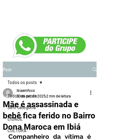
Post
Todos os posts
ibiaemfoco
Todos os posts
30 de set. de 2025
2 min de leitura
Mãe é assassinada e
Sem categoria
bebê fica ferido no Bairro
CIDADE
Dona Maroca em Ibiá
CULTURA
Companheiro da vítima é 