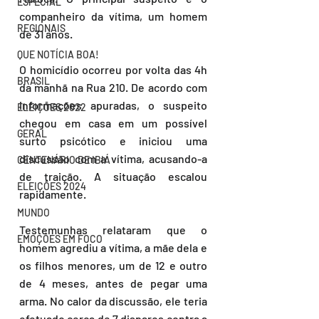
ESPECIAL
companheiro da vítima, um homem 
REGIONAIS
de 31 anos.
QUE NOTÍCIA BOA!
O homicídio ocorreu por volta das 4h 
BRASIL
da manhã na Rua 210. De acordo com 
informações apuradas, o suspeito 
ELEIÇÕES 2022
chegou em casa em um possível 
GERAL
surto psicótico e iniciou uma 
discussão com a vítima, acusando-a 
CENTENÁRIO DE IBIÁ
de traição. A situação escalou 
ELEIÇÕES 2024
rapidamente.
MUNDO
Testemunhas relataram que o 
EMOÇÕES EM FOCO
homem agrediu a vítima, a mãe dela e 
os filhos menores, um de 12 e outro 
de 4 meses, antes de pegar uma 
arma. No calor da discussão, ele teria 
efetuado cerca de 7 disparos contra a 