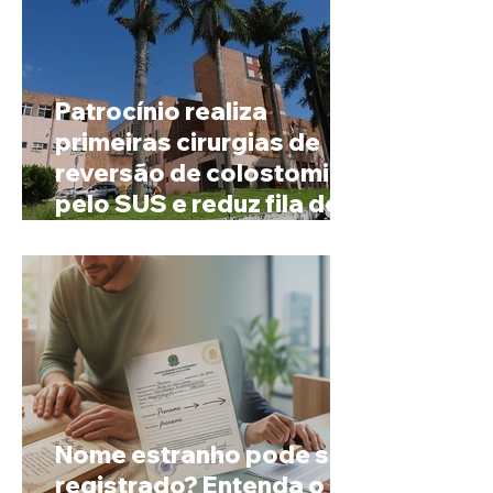
Patrocínio realiza
primeiras cirurgias de
reversão de colostomia
pelo SUS e reduz fila de
espera
Nome estranho pode ser
registrado? Entenda o