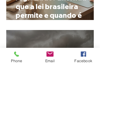
que a lei brasileira
permite e quando é
possível mudar o
prenome
Phone
Email
Facebook
Ciclone bomba no Sul
deve provocar rajadas
de vento e calor extremo
no Triângulo e Alto
Paranaíba