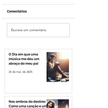
Comentários
Patrocínio realiza
Ciclone bomba no
Escreva um comentário
primeiras cirurgias de
deve provocar ra
reversão de colostomia
de vento e calor
pelo SUS e reduz fila de
extremo no Triâng
espera
Alto Paranaíba
O Dia em que uma
música me deu um
abraço do meu pai
25 de mai. de 2025
Nos ombros do destino:
Como uma canção e um