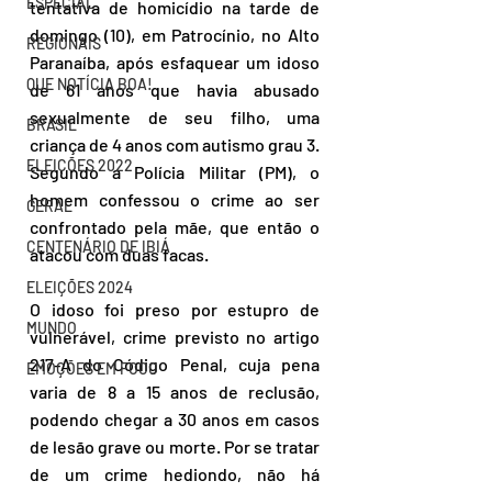
ESPECIAL
tentativa de homicídio na tarde de 
domingo (10), em Patrocínio, no Alto 
REGIONAIS
Paranaíba, após esfaquear um idoso 
QUE NOTÍCIA BOA!
de 61 anos que havia abusado 
sexualmente de seu filho, uma 
BRASIL
criança de 4 anos com autismo grau 3. 
ELEIÇÕES 2022
Segundo a Polícia Militar (PM), o 
homem confessou o crime ao ser 
GERAL
confrontado pela mãe, que então o 
CENTENÁRIO DE IBIÁ
atacou com duas facas.
ELEIÇÕES 2024
O idoso foi preso por estupro de 
MUNDO
vulnerável, crime previsto no artigo 
217-A do Código Penal, cuja pena 
EMOÇÕES EM FOCO
varia de 8 a 15 anos de reclusão, 
podendo chegar a 30 anos em casos 
de lesão grave ou morte. Por se tratar 
de um crime hediondo, não há 