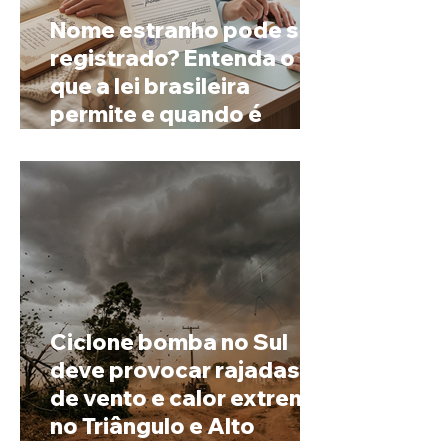
Nome estranho pode ser
registrado? Entenda o
que a lei brasileira
permite e quando é
possível mudar o
prenome
Ciclone bomba no Sul
deve provocar rajadas
de vento e calor extremo
no Triângulo e Alto