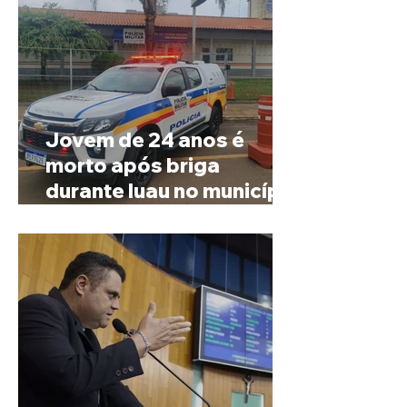
Jovem de 24 anos é
morto após briga
durante luau no município
de Rio Paranaíba