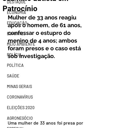
DESTAQUE
Patrocínio
ECONOMIA
Mulher de 33 anos reagiu 
EDUCAÇÃO
após o homem, de 61 anos, 
confessar o estupro do 
ESPORTES
menino de 4 anos; ambos 
MEIO AMBIENTE
foram presos e o caso está 
POLÍCIA
sob investigação.
POLÍTICA
SAÚDE
MINAS GERAIS
CORONAVÍRUS
ELEIÇÕES 2020
AGRONEGÓCIO
Uma mulher de 33 anos foi presa por 