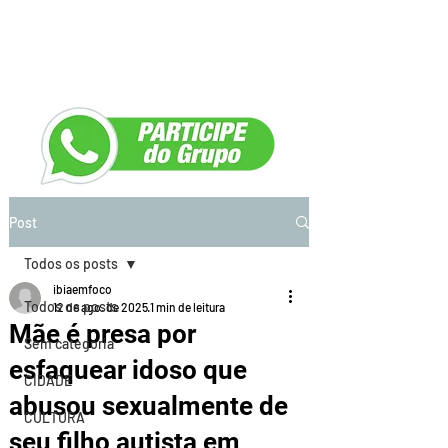
Post
Todos os posts
ibiaemfoco
Todos os posts
12 de ago. de 2025
1 min de leitura
Mãe é presa por
Sem categoria
esfaquear idoso que
CIDADE
abusou sexualmente de
CULTURA
seu filho autista em