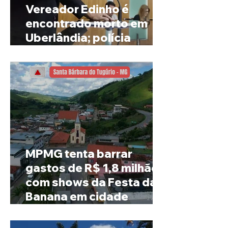
Vereador Edinho é
encontrado morto em
Uberlândia; polícia
investiga o caso
MPMG tenta barrar
gastos de R$ 1,8 milhão
com shows da Festa da
Banana em cidade
mineira de pouco mais de
4 mil habitantes