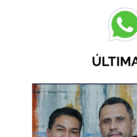
Zona Rural de Ibiá
c
r
ÚLTIM