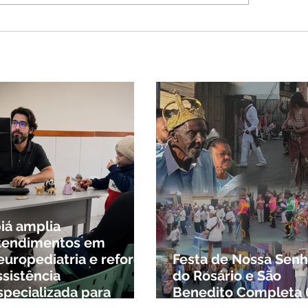
eador Edinho é
ontrado morto em
lândia; polícia
stiga o caso
biá amplia
tendimentos em
europediatria e reforça
Festa de Nossa Senh
ssistência
do Rosário e São
specializada para
Benedito Completa 