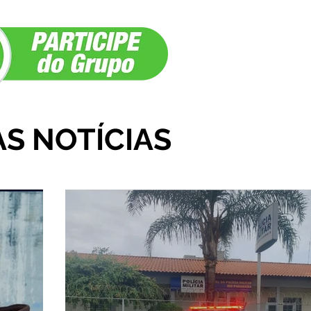
rianças da cidade e da
Anos em Ibiá
egião
AS NOTÍCIAS