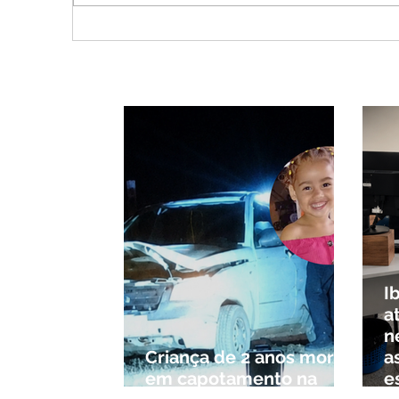
Jovem de 24 anos é morto
Ver
após briga durante luau no
enc
município de Rio Paranaíba
Uber
inve
I
a
n
Criança de 2 anos morre
a
em capotamento na
e