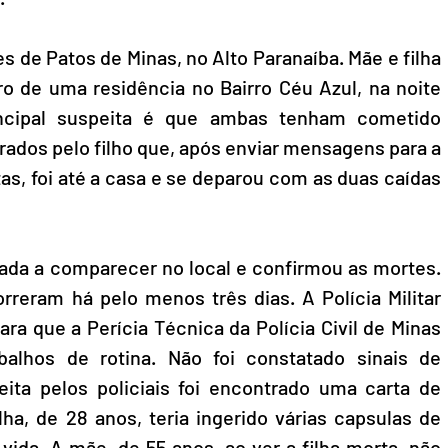
de Patos de Minas, no Alto Paranaíba. Mãe e filha 
 de uma residência no Bairro Céu Azul, na noite 
incipal suspeita é que ambas tenham cometido 
rados pelo filho que, após enviar mensagens para a 
as, foi até a casa e se deparou com as duas caídas 
ada a comparecer no local e confirmou as mortes. 
reram há pelo menos três dias. A Polícia Militar 
ara que a Perícia Técnica da Polícia Civil de Minas 
balhos de rotina. Não foi constatado sinais de 
feita pelos policiais foi encontrado uma carta de 
ha, de 28 anos, teria ingerido várias capsulas de 
ida. A mãe, de 55 anos, ao ver a filha morta, não 