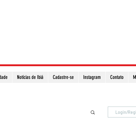
idade
Notícias de Ibiá
Cadastre-se
Instagram
Contato
M
Atualize a página para ver as novas notícias
Login/Reg