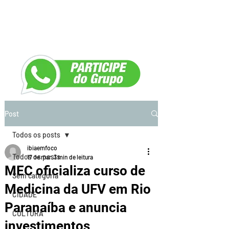
Post
Todos os posts
ibiaemfoco
Todos os posts
17 de mar.
3 min de leitura
MEC oficializa curso de
Sem categoria
Medicina da UFV em Rio
CIDADE
Paranaíba e anuncia
CULTURA
investimentos