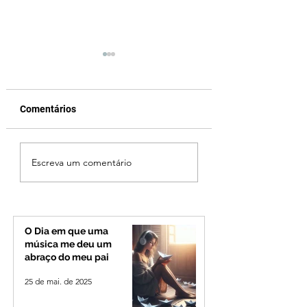
Comentários
Ciclone bomba no Sul
Fechamento da P
Escreva um comentário
deve provocar rajadas
Quinca Mariano 
de vento e calor
rotina de turistas 
extremo no Triângulo e
transportadores e
Alto Paranaíba
Minas e Goiás
O Dia em que uma
música me deu um
abraço do meu pai
25 de mai. de 2025