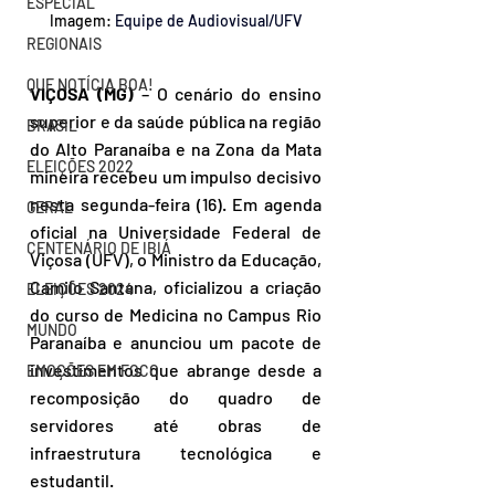
ESPECIAL
Imagem: 
Equipe de Audiovisual/UFV
REGIONAIS
QUE NOTÍCIA BOA!
VIÇOSA (MG)
 – O cenário do ensino 
superior e da saúde pública na região 
BRASIL
do Alto Paranaíba e na Zona da Mata 
ELEIÇÕES 2022
mineira recebeu um impulso decisivo 
nesta segunda-feira (16). Em agenda 
GERAL
oficial na Universidade Federal de 
CENTENÁRIO DE IBIÁ
Viçosa (UFV), o Ministro da Educação, 
Camilo Santana, oficializou a criação 
ELEIÇÕES 2024
do curso de Medicina no Campus Rio 
MUNDO
Paranaíba e anunciou um pacote de 
investimentos que abrange desde a 
EMOÇÕES EM FOCO
recomposição do quadro de 
servidores até obras de 
infraestrutura tecnológica e 
estudantil.