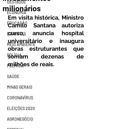
DESTAQUE
milionários
ECONOMIA
Em visita histórica, Ministro 
EDUCAÇÃO
Camilo Santana autoriza 
curso, anuncia hospital 
ESPORTES
universitário e inaugura 
MEIO AMBIENTE
obras estruturantes que 
POLÍCIA
somam dezenas de 
milhões de reais.
POLÍTICA
SAÚDE
MINAS GERAIS
CORONAVÍRUS
ELEIÇÕES 2020
AGRONEGÓCIO