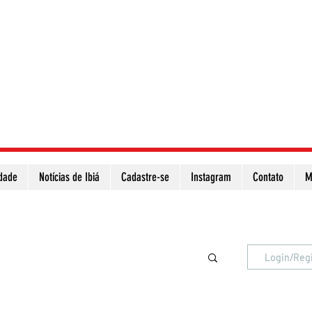
idade
Notícias de Ibiá
Cadastre-se
Instagram
Contato
M
Atualize a página para ver as novas notícias
Login/Reg