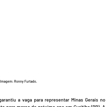
Imagem: Ronny Furtado.
arantiu a vaga para representar Minas Gerais no 
sto para março do próximo ano em Curitiba (PR). A 