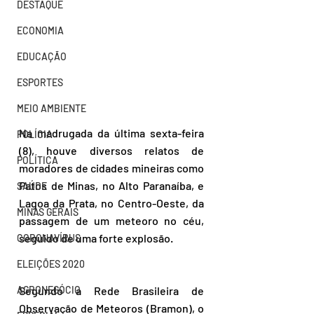
DESTAQUE
ECONOMIA
EDUCAÇÃO
ESPORTES
MEIO AMBIENTE
Na madrugada da última sexta-feira 
POLÍCIA
(8), houve diversos relatos de 
POLÍTICA
moradores de cidades mineiras como 
Patos de Minas, no Alto Paranaíba, e 
SAÚDE
Lagoa da Prata, no Centro-Oeste, da 
MINAS GERAIS
passagem de um meteoro no céu, 
seguido de uma forte explosão.
CORONAVÍRUS
ELEIÇÕES 2020
Segundo a Rede Brasileira de 
AGRONEGÓCIO
Observação de Meteoros (Bramon), o 