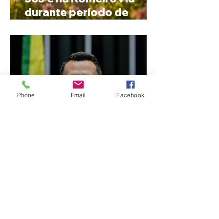
durante período de
peregrinação para
Romaria
Phone
Email
Facebook
Cleitinho anuncia que
disputará o Governo de
Minas e tenta reverter
impasse dentro do
Republicanos