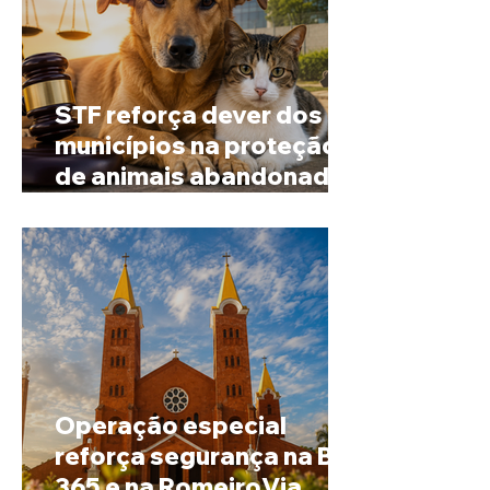
STF reforça dever dos
municípios na proteção
de animais abandonados
e vítimas de maus-tratos
Operação especial
reforça segurança na BR-
365 e na RomeiroVia