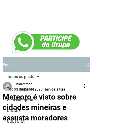
Post
Todos os posts
ibiaemfoco
Todos os posts
13 de mai. de 2020
1 min de leitura
Meteoro é visto sobre
Sem categoria
cidades mineiras e
CIDADE
assusta moradores
CULTURA