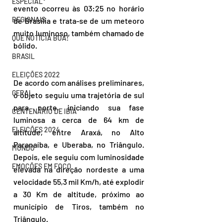
ESPECIAL
evento ocorreu às 03:25 no horário 
REGIONAIS
de Brasília e trata-se de um meteoro 
muito luminoso, também chamado de 
QUE NOTÍCIA BOA!
bólido.
BRASIL
ELEIÇÕES 2022
De acordo com análises preliminares, 
GERAL
o objeto seguiu uma trajetória de sul 
para norte, iniciando sua fase 
CENTENÁRIO DE IBIÁ
luminosa a cerca de 64 km de 
ELEIÇÕES 2024
altitude, entre Araxá, no Alto 
Paranaíba, e Uberaba, no Triângulo. 
MUNDO
Depois, ele seguiu com luminosidade 
EMOÇÕES EM FOCO
elevada na direção nordeste a uma 
velocidade 55,3 mil Km/h, até explodir 
a 30 Km de altitude, próximo ao 
município de Tiros, também no 
Triângulo.