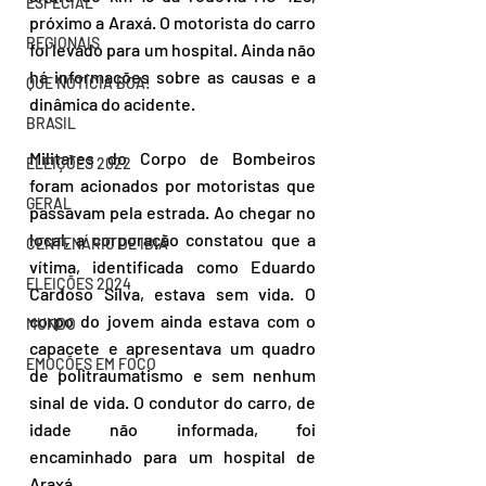
ESPECIAL
próximo a Araxá. O motorista do carro 
REGIONAIS
foi levado para um hospital. Ainda não 
há informações sobre as causas e a 
QUE NOTÍCIA BOA!
dinâmica do acidente.
BRASIL
Militares do Corpo de Bombeiros 
ELEIÇÕES 2022
foram acionados por motoristas que 
GERAL
passavam pela estrada. Ao chegar no 
local, a corporação constatou que a 
CENTENÁRIO DE IBIÁ
vítima, identificada como Eduardo 
ELEIÇÕES 2024
Cardoso Silva, estava sem vida. O 
corpo do jovem ainda estava com o 
MUNDO
capacete e apresentava um quadro 
EMOÇÕES EM FOCO
de politraumatismo e sem nenhum 
sinal de vida. O condutor do carro, de 
idade não informada, foi 
encaminhado para um hospital de 
Araxá.