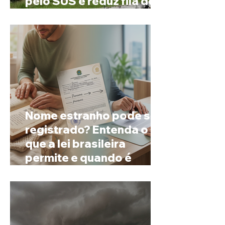
pelo SUS e reduz fila de
espera
Nome estranho pode ser
registrado? Entenda o
que a lei brasileira
permite e quando é
possível mudar o
prenome