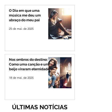
Alto Paranaíba
Minas e Goiás
O Dia em que uma
música me deu um
abraço do meu pai
25 de mai. de 2025
Nos ombros do destino:
Como uma canção e um
beijo viraram eternidade
18 de mai. de 2025
ÚLTIMAS NOTÍCIAS