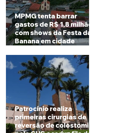
MPMG tenta barrar
gastos de R$ 1,8 milhão
com shows da Festa da
Banana em cidade
mineira de pouco mais de
4 mil habitantes
Patrocínio realiza
primeiras cirurgias de
reversão de colostomia