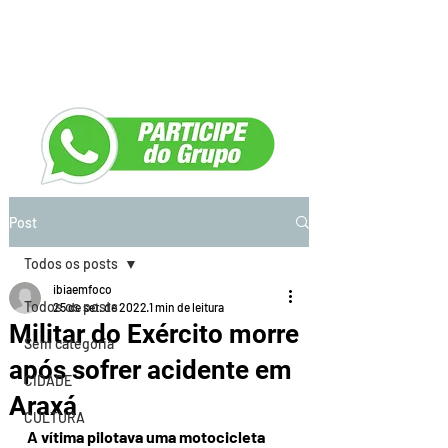
Post
Todos os posts
ibiaemfoco
Todos os posts
25 de set. de 2022
1 min de leitura
Militar do Exército morre
Sem categoria
após sofrer acidente em
CIDADE
Araxá
CULTURA
A vítima pilotava uma motocicleta 