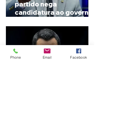
partido nega
candidatura ao governo
de Minas
Phone
Email
Facebook
Reviravolta na política
mineira: Cleitinho desiste
de disputar o Governo de
Minas e permanecerá no
Senado