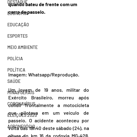
DESTAQUE
quando bateu de frente com um 
carro de passeio.
ECONOMIA
EDUCAÇÃO
ESPORTES
MEIO AMBIENTE
POLÍCIA
POLÍTICA
Imagem: Whatsapp/Reprodução.
SAÚDE
Um jovem de 19 anos, militar do 
MINAS GERAIS
Exército Brasileiro, morreu após 
CORONAVÍRUS
colidir frontalmente a motocicleta 
que pilotava em um veículo de 
ELEIÇÕES 2020
passeio. O acidente aconteceu por 
AGRONEGÓCIO
volta das 19h40 deste sábado (24), na 
altura do km 16 da rodovia MG-428, 