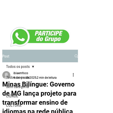
Post
Todos os posts
ibiaemfoco
Todos os posts
4 de nov. de 2025
2 min de leitura
Minas Bilíngue: Governo
Sem categoria
de MG lança projeto para
CIDADE
transformar ensino de
CULTURA
idiomas na rede pública