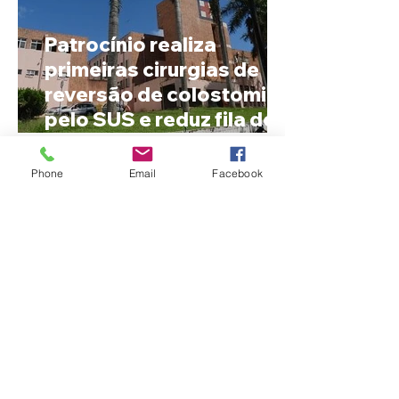
Patrocínio realiza
primeiras cirurgias de
reversão de colostomia
pelo SUS e reduz fila de
espera
Phone
Email
Facebook
Nome estranho pode ser
registrado? Entenda o
que a lei brasileira
permite e quando é