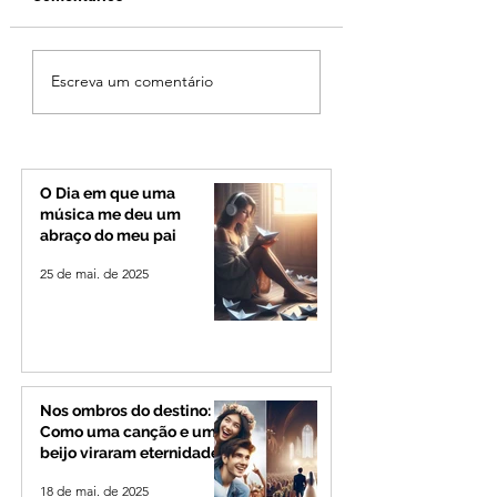
MPMG tenta barrar
Ciclone bomba no
Escreva um comentário
gastos de R$ 1,8 milhão
deve provocar ra
com shows da Festa da
de vento e calor
Banana em cidade
extremo no Triâng
mineira de pouco mais
Alto Paranaíba
de 4 mil habitantes
O Dia em que uma
música me deu um
abraço do meu pai
25 de mai. de 2025
Nos ombros do destino:
Como uma canção e um
beijo viraram eternidade
18 de mai. de 2025