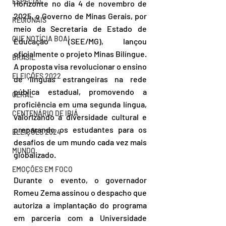
ESPECIAL
Horizonte no dia 4 de novembro de 
2025, o Governo de Minas Gerais, por 
REGIONAIS
meio da Secretaria de Estado de 
QUE NOTÍCIA BOA!
Educação (SEE/MG), lançou 
oficialmente o projeto Minas Bilíngue. 
BRASIL
A proposta visa revolucionar o ensino 
ELEIÇÕES 2022
de línguas estrangeiras na rede 
pública estadual, promovendo a 
GERAL
proficiência em uma segunda língua, 
CENTENÁRIO DE IBIÁ
valorizando a diversidade cultural e 
preparando os estudantes para os 
ELEIÇÕES 2024
desafios de um mundo cada vez mais 
MUNDO
globalizado.
EMOÇÕES EM FOCO
Durante o evento, o governador 
Romeu Zema assinou o despacho que 
autoriza a implantação do programa 
em parceria com a Universidade 