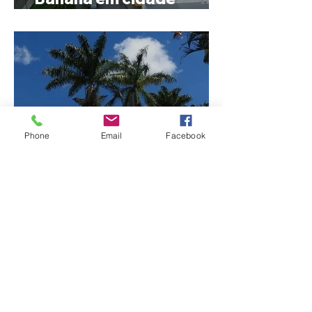
mineira de pouco mais de
4 mil habitantes
Phone
Email
Facebook
Patrocínio realiza
primeiras cirurgias de
reversão de colostomia
pelo SUS e reduz fila de
espera