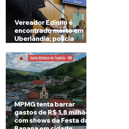
Vereador Edinho é
encontrado morto em
Uberlândia; polícia
investiga o caso
MPMG tenta barrar
gastos de R$ 1,8 milhão
com shows da Festa da
Banana em cidade