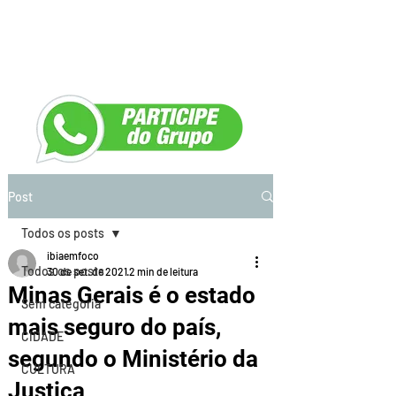
Post
Todos os posts
ibiaemfoco
Todos os posts
30 de set. de 2021
2 min de leitura
Minas Gerais é o estado
Sem categoria
mais seguro do país,
CIDADE
segundo o Ministério da
CULTURA
Justiça