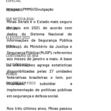
ESPECIAL
Imagem: PMMG/Divulgação
REGIONAIS
QUE NOTÍCIA BOA!
Minas Gerais é o Estado mais seguro 
do país em 2021, de acordo com 
BRASIL
dados do Sistema Nacional de 
ELEIÇÕES 2022
Informações de Segurança Pública 
(Sinesp), do Ministério da Justiça e 
GERAL
Segurança Pública (MJSP), referentes 
CENTENÁRIO DE IBIÁ
aos meses de janeiro a maio. A base 
de informações agrega estatísticas 
ELEIÇÕES 2024
disponibilizadas pelas 27 unidades 
MUNDO
federativas brasileiras e tem, por 
EMOÇÕES EM FOCO
finalidade, subsidiar a 
implementação de políticas públicas 
em segurança e defesa social.
Nos três últimos anos, Minas passou 