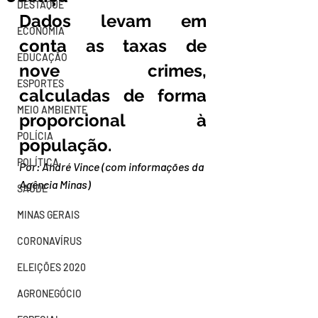
DESTAQUE
Dados levam em 
ECONOMIA
conta as taxas de 
EDUCAÇÃO
nove crimes, 
ESPORTES
calculadas de forma 
MEIO AMBIENTE
proporcional à 
POLÍCIA
população.
POLÍTICA
Por: 
André Vince (com informações da 
Agência Minas)
SAÚDE
MINAS GERAIS
CORONAVÍRUS
ELEIÇÕES 2020
AGRONEGÓCIO