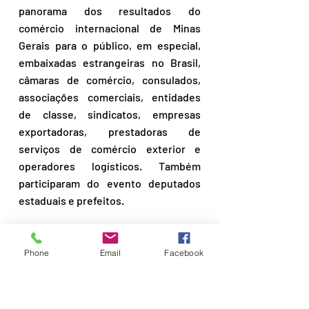
panorama dos resultados do 
comércio internacional de Minas 
Gerais para o público, em especial, 
embaixadas estrangeiras no Brasil, 
câmaras de comércio, consulados, 
associações comerciais, entidades 
de classe, sindicatos, empresas 
exportadoras, prestadoras de 
serviços de comércio exterior e 
operadores logísticos. Também 
participaram do evento deputados 
estaduais e prefeitos.
Foram realizados vários painéis, 
como por exemplo, o de resultados 
Phone
Email
Facebook
referentes ao agronegócio, mostrado 
pela Seapa, parceira da Sede MG em 
outros eventos de comércio 