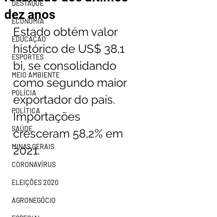
DESTAQUE
dez anos
ECONOMIA
Estado obtém valor 
EDUCAÇÃO
histórico de US$ 38,1 
ESPORTES
bi, se consolidando 
MEIO AMBIENTE
como segundo maior 
POLÍCIA
exportador do país. 
POLÍTICA
Importações 
SAÚDE
cresceram 58,2% em 
MINAS GERAIS
2021.
CORONAVÍRUS
ELEIÇÕES 2020
AGRONEGÓCIO