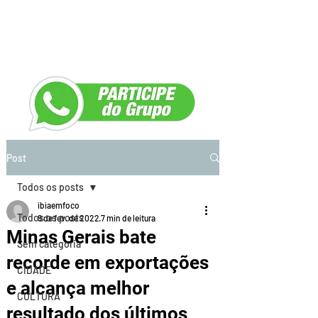
Post
Todos os posts
ibiaemfoco
Todos os posts
9 de fev. de 2022
7 min de leitura
Minas Gerais bate
Sem categoria
recorde em exportações
CIDADE
e alcança melhor
CULTURA
resultado dos últimos