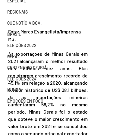
ESPECIAL
REGIONAIS
QUE NOTÍCIA BOA!
Foto: Marco Evangelista/Imprensa 
BRASIL
MG.
ELEIÇÕES 2022
As exportações de Minas Gerais em 
GERAL
2021 alcançaram o melhor resultado 
CENTENÁRIO DE IBIÁ
dos últimos dez anos. Elas 
registraram crescimento recorde de 
ELEIÇÕES 2024
45,1% em relação a 2020, alcançando 
o valor histórico de US$ 38,1 bilhões. 
MUNDO
Já as importações mineiras 
EMOÇÕES EM FOCO
aumentaram 58,2% no mesmo 
período. Minas Gerais foi o estado 
que obteve o maior crescimento em 
valor bruto em 2021 e se consolidou 
como o segundo principal exportador 