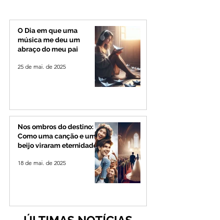
município de Rio
investiga o caso
Paranaíba
O Dia em que uma
música me deu um
abraço do meu pai
25 de mai. de 2025
Nos ombros do destino:
Como uma canção e um
beijo viraram eternidade
18 de mai. de 2025