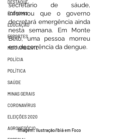
DESTAQUE
secretário de sáude, 
informou que o governo 
ECONOMIA
decretará emergência ainda 
EDUCAÇÃO
nesta semana. Em Monte 
ESPORTES
Belo, uma pessoa morreu 
em decorrência da dengue.
MEIO AMBIENTE
POLÍCIA
POLÍTICA
SAÚDE
MINAS GERAIS
CORONAVÍRUS
ELEIÇÕES 2020
AGRONEGÓCIO
Imagem: Ilustração/Ibiá em Foco