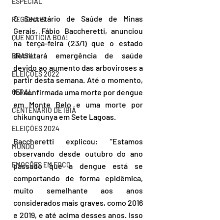
ESPECIAL
O Secretário de Saúde de Minas 
REGIONAIS
Gerais, Fábio Baccheretti, anunciou 
QUE NOTÍCIA BOA!
na terça-feira (23/1) que o estado 
decretará emergência de saúde 
BRASIL
devido ao aumento das arboviroses a 
ELEIÇÕES 2022
partir desta semana. Até o momento, 
foi confirmada uma morte por dengue 
GERAL
em Monte Belo e uma morte por 
CENTENÁRIO DE IBIÁ
chikungunya em Sete Lagoas.
ELEIÇÕES 2024
Baccheretti explicou: "Estamos 
MUNDO
observando desde outubro do ano 
EMOÇÕES EM FOCO
passado que a dengue está se 
comportando de forma epidêmica, 
muito semelhante aos anos 
considerados mais graves, como 2016 
e 2019, e até acima desses anos. Isso 