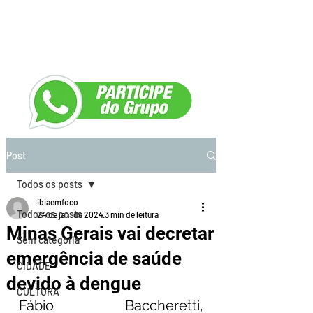
Post
Todos os posts
ibiaemfoco
Todos os posts
24 de jan. de 2024
3 min de leitura
Minas Gerais vai decretar
Sem categoria
emergência de saúde
CIDADE
devido à dengue
CULTURA
Fábio Baccheretti, 