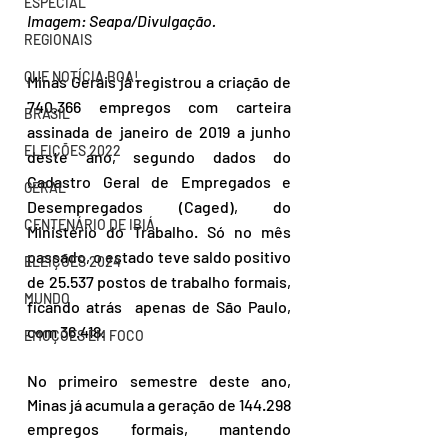
ESPECIAL
Imagem: Seapa/Divulgação.
REGIONAIS
QUE NOTÍCIA BOA!
Minas Gerais já registrou a criação de 
740.366 empregos com carteira 
BRASIL
assinada de janeiro de 2019 a junho 
ELEIÇÕES 2022
deste ano, segundo dados do 
Cadastro Geral de Empregados e 
GERAL
Desempregados (Caged), do 
CENTENÁRIO DE IBIÁ
Ministério do Trabalho. Só no mês 
passado, o estado teve saldo positivo 
ELEIÇÕES 2024
de 25.537 postos de trabalho formais, 
MUNDO
ficando atrás  apenas de São Paulo, 
com 36.418.
EMOÇÕES EM FOCO
No primeiro semestre deste ano, 
Minas já acumula a geração de 144.298 
empregos formais, mantendo 