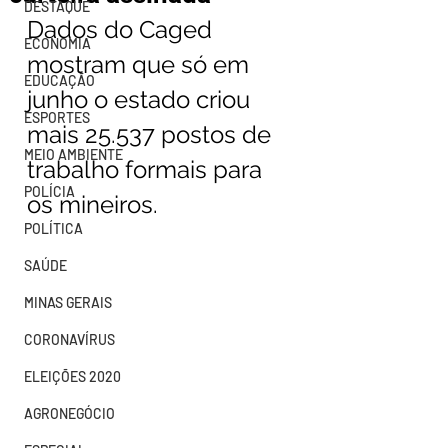
DESTAQUE
Dados do Caged 
ECONOMIA
mostram que só em 
EDUCAÇÃO
junho o estado criou 
ESPORTES
mais 25.537 postos de 
MEIO AMBIENTE
trabalho formais para 
POLÍCIA
os mineiros.
POLÍTICA
SAÚDE
MINAS GERAIS
CORONAVÍRUS
ELEIÇÕES 2020
AGRONEGÓCIO