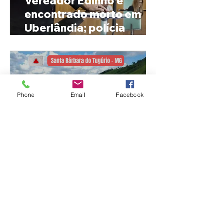
Vereador Edinho é
encontrado morto em
Uberlândia; polícia
investiga o caso
Phone
Email
Facebook
MPMG tenta barrar
gastos de R$ 1,8 milhão
com shows da Festa da
Banana em cidade
mineira de pouco mais de
4 mil habitantes