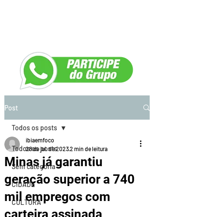
Post
Todos os posts
ibiaemfoco
Todos os posts
28 de jul. de 2023
2 min de leitura
Minas já garantiu
Sem categoria
geração superior a 740
CIDADE
mil empregos com
CULTURA
carteira assinada