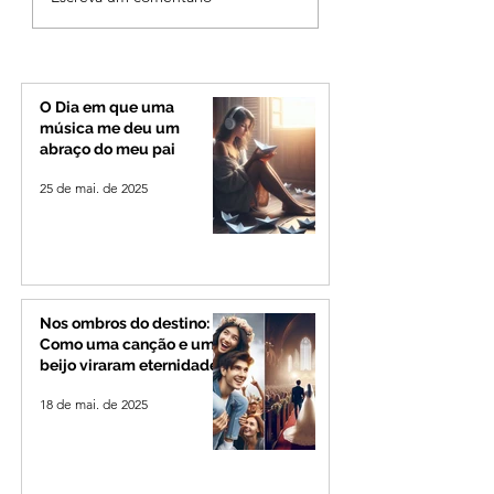
gastos de R$ 1,8 milhão
deve provocar ra
com shows da Festa da
de vento e calor
Banana em cidade
extremo no Triâng
mineira de pouco mais
Alto Paranaíba
de 4 mil habitantes
O Dia em que uma
música me deu um
abraço do meu pai
25 de mai. de 2025
Nos ombros do destino:
Como uma canção e um
beijo viraram eternidade
18 de mai. de 2025