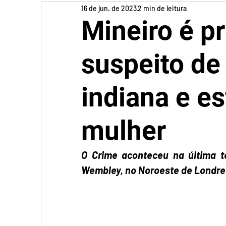
16 de jun. de 2023
2 min de leitura
Mineiro é p
suspeito de
indiana e e
mulher
O Crime aconteceu na última te
Wembley, no Noroeste de Londre