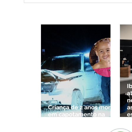
arrependimento e veto do
após
partido, Cleitinho é
muni
confirmado candidato ao
Governo de Minas
I
a
n
Criança de 2 anos morre
a
em capotamento na
e
Zona Rural de Ibiá
c
r