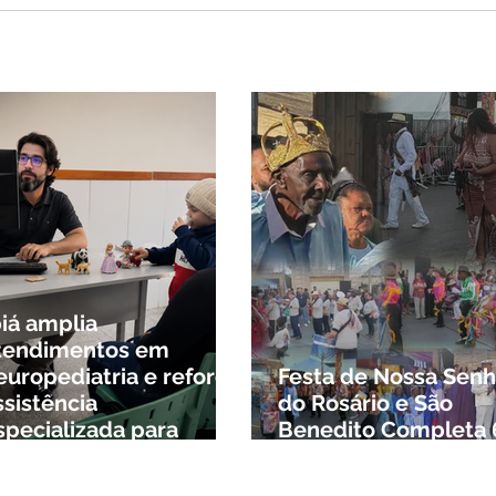
 briga durante luau no
cípio de Rio Paranaíba
biá amplia
tendimentos em
europediatria e reforça
Festa de Nossa Senh
ssistência
do Rosário e São
specializada para
Benedito Completa 
rianças da cidade e da
Anos em Ibiá
egião