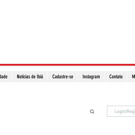
idade
Notícias de Ibiá
Cadastre-se
Instagram
Contato
M
Atualize a página para ver as novas notícias
Login/Reg