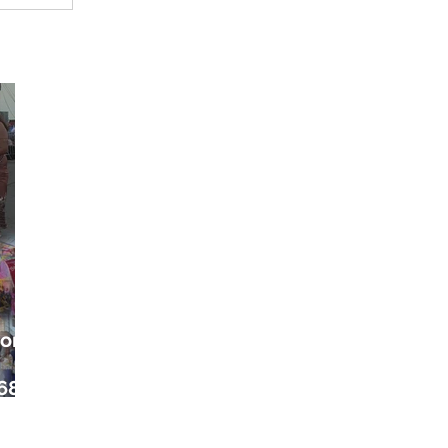
ora
68