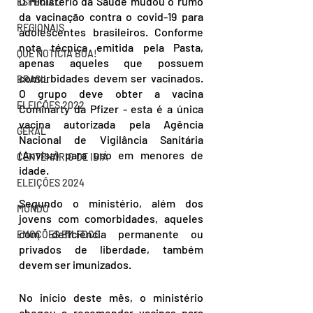
O Ministério da Saúde mudou o rumo 
ESPECIAL
da vacinação contra o covid-19 para 
REGIONAIS
adolescentes brasileiros. Conforme 
nota técnica emitida pela Pasta, 
QUE NOTÍCIA BOA!
apenas aqueles que possuem 
comorbidades devem ser vacinados. 
BRASIL
O grupo deve obter a vacina 
ELEIÇÕES 2022
Cominarty da Pfizer - esta é a única 
vacina autorizada pela Agência 
GERAL
Nacional de Vigilância Sanitária 
(Anvisa) para uso em menores de 
CENTENÁRIO DE IBIÁ
idade.
ELEIÇÕES 2024
Segundo o ministério, além dos 
MUNDO
jovens com comorbidades, aqueles 
com deficiência permanente ou 
EMOÇÕES EM FOCO
privados de liberdade, também 
devem ser imunizados.
No início deste mês, o ministério 
chegou a recomendar vacinas para 