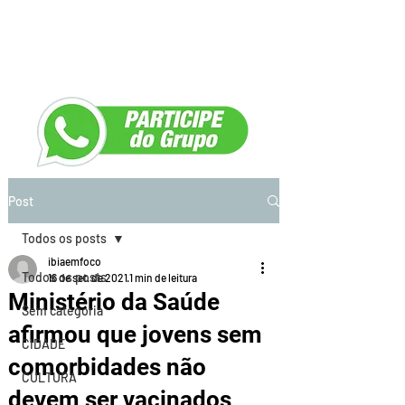
Post
Todos os posts
ibiaemfoco
Todos os posts
16 de set. de 2021
1 min de leitura
Ministério da Saúde
Sem categoria
afirmou que jovens sem
CIDADE
comorbidades não
CULTURA
devem ser vacinados