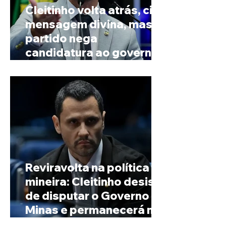
Cleitinho volta atrás, cita
mensagem divina, mas
partido nega
candidatura ao governo
de Minas
Reviravolta na política
mineira: Cleitinho desiste
de disputar o Governo de
Minas e permanecerá no
Senado