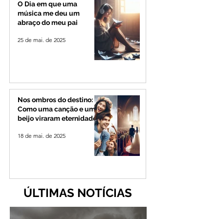
crianças da cidade e da
Mineiro
O Dia em que uma
região
música me deu um
abraço do meu pai
25 de mai. de 2025
Nos ombros do destino:
Como uma canção e um
beijo viraram eternidade
18 de mai. de 2025
ÚLTIMAS NOTÍCIAS