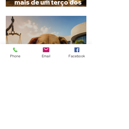
mais de um terço dos
alambiques do Brasil
Phone
Email
Facebook
STF reforça dever dos
municípios na proteção
de animais abandonados
e vítimas de maus-tratos