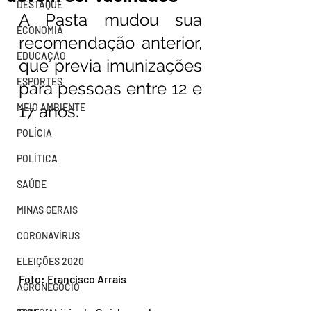
DESTAQUE
A Pasta mudou sua 
ECONOMIA
recomendação anterior, 
EDUCAÇÃO
que previa imunizações 
ESPORTES
para pessoas entre 12 e 
MEIO AMBIENTE
17 anos.
POLÍCIA
POLÍTICA
SAÚDE
MINAS GERAIS
CORONAVÍRUS
ELEIÇÕES 2020
Foto: Francisco Arrais
AGRONEGÓCIO