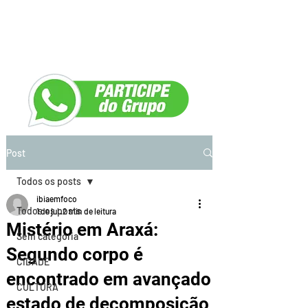
Post
Todos os posts
ibiaemfoco
Todos os posts
1 de jul.
2 min de leitura
Mistério em Araxá:
Sem categoria
Segundo corpo é
CIDADE
encontrado em avançado
CULTURA
estado de decomposição