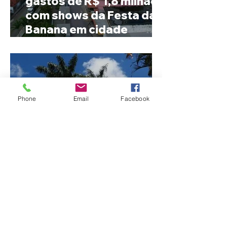
gastos de R$ 1,8 milhão
com shows da Festa da
Banana em cidade
mineira de pouco mais de
4 mil habitantes
Phone
Email
Facebook
Patrocínio realiza
primeiras cirurgias de
reversão de colostomia
pelo SUS e reduz fila de
espera