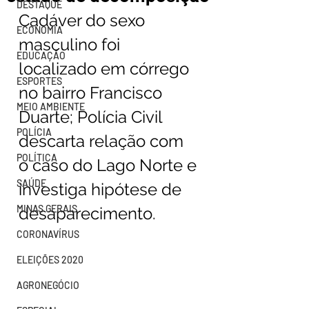
DESTAQUE
Cadáver do sexo 
ECONOMIA
masculino foi 
EDUCAÇÃO
localizado em córrego 
ESPORTES
no bairro Francisco 
MEIO AMBIENTE
Duarte; Polícia Civil 
POLÍCIA
descarta relação com 
POLÍTICA
o caso do Lago Norte e 
SAÚDE
investiga hipótese de 
MINAS GERAIS
desaparecimento.
CORONAVÍRUS
ELEIÇÕES 2020
AGRONEGÓCIO