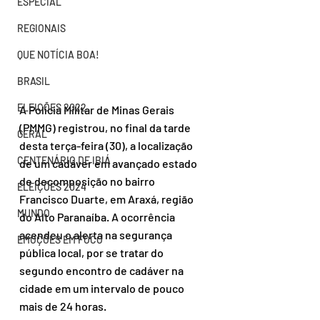
ESPECIAL
REGIONAIS
QUE NOTÍCIA BOA!
BRASIL
ELEIÇÕES 2022
A Polícia Militar de Minas Gerais 
(PMMG) registrou, no final da tarde 
GERAL
desta terça-feira (30), a localização 
CENTENÁRIO DE IBIÁ
de um cadáver em avançado estado 
de decomposição no bairro 
ELEIÇÕES 2024
Francisco Duarte, em Araxá, região 
MUNDO
do Alto Paranaíba. A ocorrência 
acendeu o alerta na segurança 
EMOÇÕES EM FOCO
pública local, por se tratar do 
segundo encontro de cadáver na 
cidade em um intervalo de pouco 
mais de 24 horas.