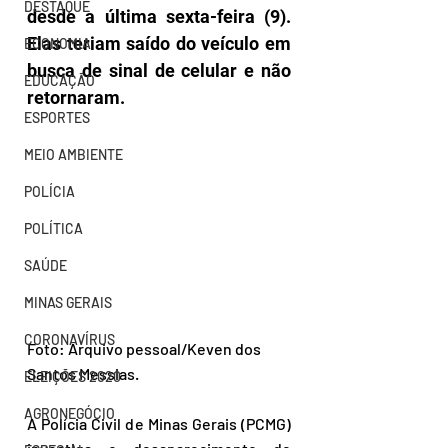
DESTAQUE
desde a última sexta-feira (9). 
Elas teriam saído do veículo em 
ECONOMIA
busca de sinal de celular e não 
EDUCAÇÃO
retornaram.
ESPORTES
MEIO AMBIENTE
POLÍCIA
POLÍTICA
SAÚDE
MINAS GERAIS
CORONAVÍRUS
Foto: Arquivo pessoal/
Keven dos 
Santos Messias.
ELEIÇÕES 2020
AGRONEGÓCIO
A Polícia Civil de Minas Gerais (PCMG) 