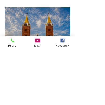
e vítimas de maus-tratos
Phone
Email
Facebook
Operação especial
reforça segurança na BR-
365 e na RomeiroVia
durante período de
peregrinação para
Romaria