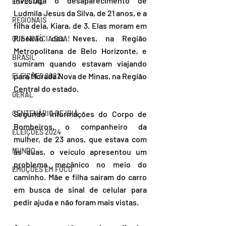
investiga o desaparecimento de 
ESPECIAL
Ludmila Jesus da Silva, de 21 anos, e a 
REGIONAIS
filha dela, Kiara, de 3. Elas moram em 
Ribeirão das Neves, na Região 
QUE NOTÍCIA BOA!
Metropolitana de Belo Horizonte, e 
BRASIL
sumiram quando estavam viajando 
para Morada Nova de Minas, na Região 
ELEIÇÕES 2022
Central do estado.
GERAL
CENTENÁRIO DE IBIÁ
Segundo informações do Corpo de 
Bombeiros, o companheiro da 
ELEIÇÕES 2024
mulher, de 23 anos, que estava com 
MUNDO
as duas, o veículo apresentou um 
problema mecânico no meio do 
EMOÇÕES EM FOCO
caminho. Mãe e filha saíram do carro 
em busca de sinal de celular para 
pedir ajuda e não foram mais vistas.  