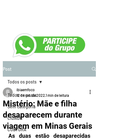
Post
Todos os posts
ibiaemfoco
Todos os posts
12 de set. de 2022
1 min de leitura
Mistério: Mãe e filha
Sem categoria
desaparecem durante
CIDADE
viagem em Minas Gerais
CULTURA
As duas estão desaparecidas 