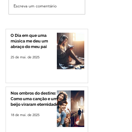
Cleitinho volta atrás,
Reviravolta na pol
Escreva um comentário
cita mensagem divina,
mineira: Cleitinho
mas partido nega
desiste de disputa
candidatura ao governo
Governo de Minas
de Minas
permanecerá no
Senado
O Dia em que uma
música me deu um
abraço do meu pai
25 de mai. de 2025
Nos ombros do destino:
Como uma canção e um
beijo viraram eternidade
18 de mai. de 2025