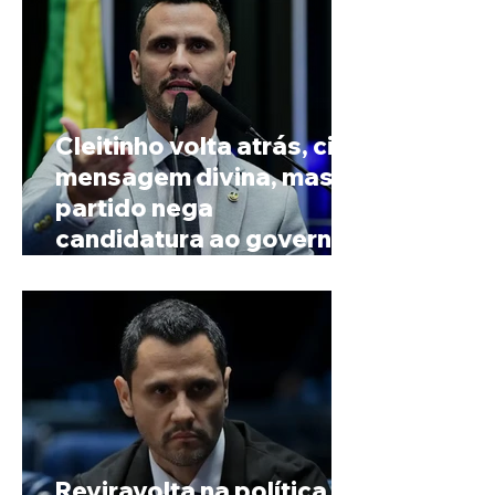
Cleitinho volta atrás, cita
mensagem divina, mas
partido nega
candidatura ao governo
de Minas
Reviravolta na política