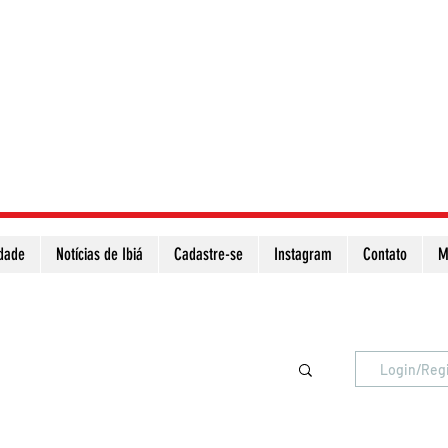
idade
Notícias de Ibiá
Cadastre-se
Instagram
Contato
M
Atualize a página para ver as novas notícias
Login/Reg