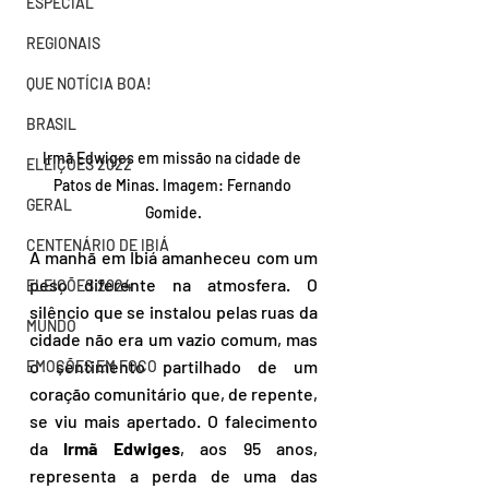
ESPECIAL
REGIONAIS
QUE NOTÍCIA BOA!
BRASIL
Irmã Edwiges em missão na cidade de 
ELEIÇÕES 2022
Patos de Minas. Imagem: Fernando 
GERAL
Gomide.
CENTENÁRIO DE IBIÁ
A manhã em Ibiá amanheceu com um 
peso diferente na atmosfera. O 
ELEIÇÕES 2024
silêncio que se instalou pelas ruas da 
MUNDO
cidade não era um vazio comum, mas 
o sentimento partilhado de um 
EMOÇÕES EM FOCO
coração comunitário que, de repente, 
se viu mais apertado. O falecimento 
da 
Irmã Edwiges
, aos 95 anos, 
representa a perda de uma das 