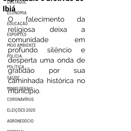
DESTAQUE
Ibiá
ECONOMIA
O falecimento da 
EDUCAÇÃO
religiosa deixa a 
ESPORTES
comunidade em 
MEIO AMBIENTE
profundo silêncio e 
POLÍCIA
desperta uma onda de 
POLÍTICA
gratidão por sua 
SAÚDE
caminhada histórica no 
MINAS GERAIS
município.
CORONAVÍRUS
ELEIÇÕES 2020
AGRONEGÓCIO