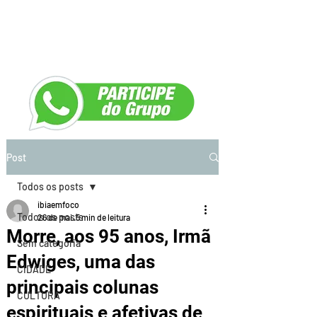
Post
Todos os posts
ibiaemfoco
Todos os posts
26 de mai.
5 min de leitura
Morre, aos 95 anos, Irmã
Sem categoria
Edwiges, uma das
CIDADE
principais colunas
CULTURA
espirituais e afetivas de