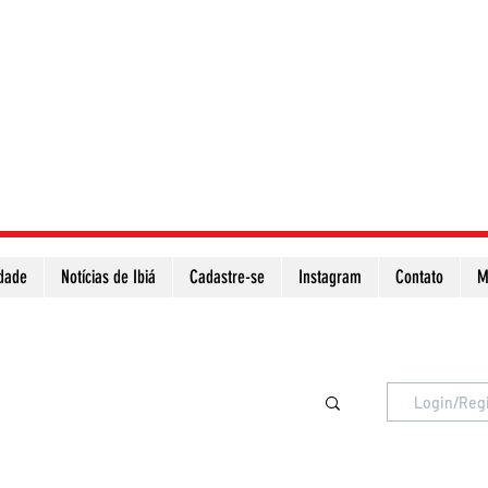
idade
Notícias de Ibiá
Cadastre-se
Instagram
Contato
M
Atualize a página para ver as novas notícias
Login/Reg