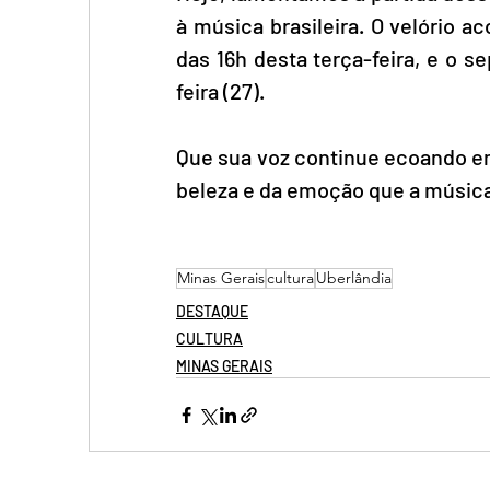
à música brasileira. O velório ac
das 16h desta terça-feira, e o 
feira (27). 
Que sua voz continue ecoando e
beleza e da emoção que a música
Minas Gerais
cultura
Uberlândia
DESTAQUE
CULTURA
MINAS GERAIS