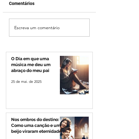
Comentários
Criança de 2 anos
Operação especia
Escreva um comentário
morre em capotamento
reforça seguranç
na Zona Rural de Ibiá
BR-365 e na
RomeiroVia duran
período de
peregrinação par
O Dia em que uma
Romaria
música me deu um
abraço do meu pai
25 de mai. de 2025
Nos ombros do destino:
Como uma canção e um
beijo viraram eternidade