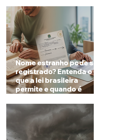
espera
Nome estranho pode ser
registrado? Entenda o
que a lei brasileira
permite e quando é
possível mudar o
prenome