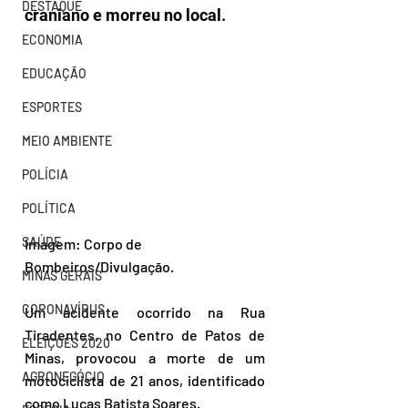
DESTAQUE
craniano e morreu no local. 
ECONOMIA
EDUCAÇÃO
ESPORTES
MEIO AMBIENTE
POLÍCIA
POLÍTICA
SAÚDE
Imagem: Corpo de 
Bombeiros/Divulgação.
MINAS GERAIS
CORONAVÍRUS
Um acidente ocorrido na Rua 
Tiradentes, no Centro de Patos de 
ELEIÇÕES 2020
Minas, provocou a morte de um 
AGRONEGÓCIO
motociclista de 21 anos, identificado 
como Lucas Batista Soares. 