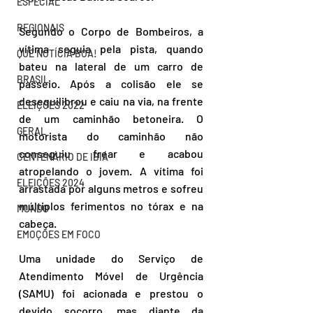
ESPECIAL
REGIONAIS
Segundo o Corpo de Bombeiros, a 
vítima seguia pela pista, quando 
QUE NOTÍCIA BOA!
bateu na lateral de um carro de 
BRASIL
passeio. Após a colisão ele se 
desequilibrou e caiu na via, na frente 
ELEIÇÕES 2022
de um caminhão betoneira. O 
GERAL
motorista do caminhão não 
conseguiu frear e acabou 
CENTENÁRIO DE IBIÁ
atropelando o jovem. A vítima foi 
ELEIÇÕES 2024
arrastada por alguns metros e sofreu 
múltiplos ferimentos no tórax e na 
MUNDO
cabeça.
EMOÇÕES EM FOCO
Uma unidade do Serviço de 
Atendimento Móvel de Urgência 
(SAMU) foi acionada e prestou o 
devido socorro, mas diante da 