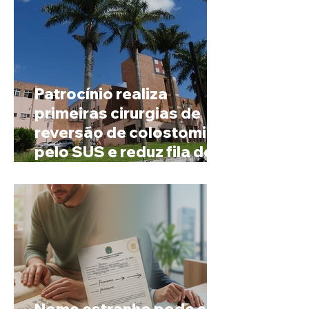
Patrocínio realiza
primeiras cirurgias de
reversão de colostomia
pelo SUS e reduz fila de
espera
Nome estranho pode ser