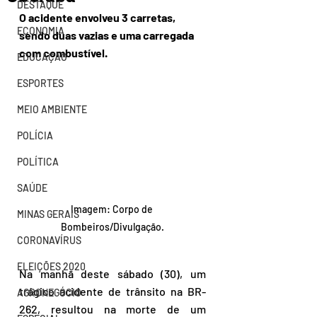
DESTAQUE
O acidente envolveu 3 carretas, 
ECONOMIA
sendo duas vazias e uma carregada 
com combustível. 
EDUCAÇÃO
ESPORTES
MEIO AMBIENTE
POLÍCIA
POLÍTICA
SAÚDE
Imagem: Corpo de 
MINAS GERAIS
Bombeiros/Divulgação.
CORONAVÍRUS
ELEIÇÕES 2020
Na manhã deste sábado (30), um 
trágico acidente de trânsito na BR-
AGRONEGÓCIO
262, resultou na morte de um 