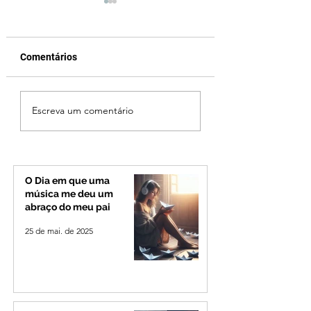
Comentários
Patrocínio realiza
Criança de 2 anos
Escreva um comentário
primeiras cirurgias de
morre em capota
reversão de colostomia
na Zona Rural de 
pelo SUS e reduz fila de
espera
O Dia em que uma
música me deu um
abraço do meu pai
25 de mai. de 2025