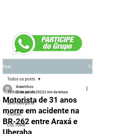
Post
Todos os posts
ibiaemfoco
Todos os posts
30 de set. de 2023
2 min de leitura
Motorista de 31 anos
Sem categoria
morre em acidente na
CIDADE
BR-262 entre Araxá e
CULTURA
Uberaba