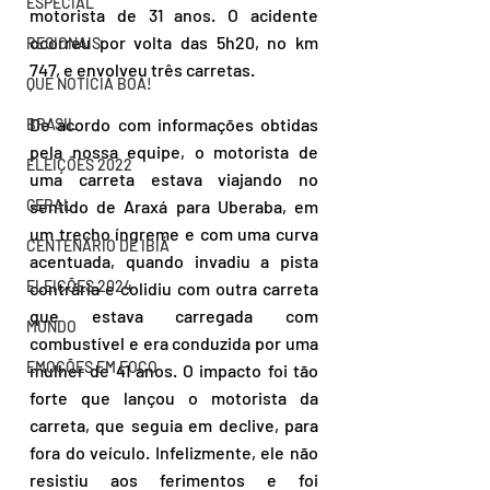
ESPECIAL
motorista de 31 anos. O acidente 
ocorreu por volta das 5h20, no km 
REGIONAIS
747, e envolveu três carretas.
QUE NOTÍCIA BOA!
De acordo com informações obtidas 
BRASIL
pela nossa equipe, o motorista de 
ELEIÇÕES 2022
uma carreta estava viajando no 
sentido de Araxá para Uberaba, em 
GERAL
um trecho íngreme e com uma curva 
CENTENÁRIO DE IBIÁ
acentuada, quando invadiu a pista 
ELEIÇÕES 2024
contrária e colidiu com outra carreta 
que estava carregada com 
MUNDO
combustível e era conduzida por uma 
EMOÇÕES EM FOCO
mulher de 41 anos. O impacto foi tão 
forte que lançou o motorista da 
carreta, que seguia em declive, para 
fora do veículo. Infelizmente, ele não 
resistiu aos ferimentos e foi 