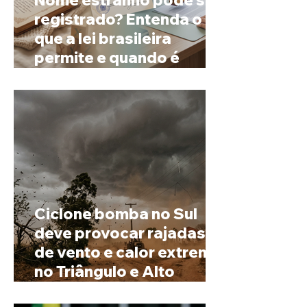
registrado? Entenda o
que a lei brasileira
permite e quando é
possível mudar o
prenome
Ciclone bomba no Sul
deve provocar rajadas
de vento e calor extremo
no Triângulo e Alto
Paranaíba