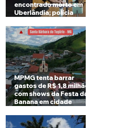
encontrado morto em
Uberlândia; polícia
investiga o caso
MPMG tenta barrar
gastos de R$ 1,8 milhão
com shows da Festa da
Banana em cidade
mineira de pouco mais de
4 mil habitantes