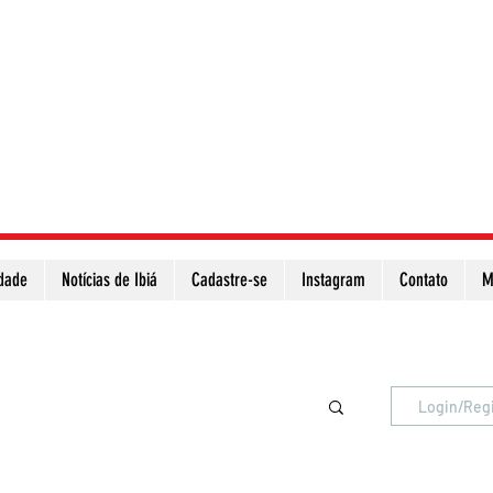
idade
Notícias de Ibiá
Cadastre-se
Instagram
Contato
M
Atualize a página para ver as novas notícias
Login/Reg