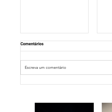
Comentários
Escreva um comentário
Ciclone bomba no Sul deve
Clei
provocar rajadas de vento
men
e calor extremo no
part
Triângulo e Alto Paranaíba
ao 