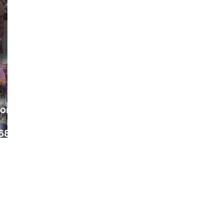
ora
68