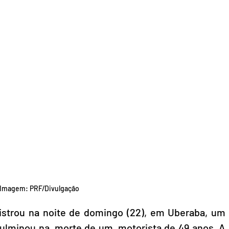
Imagem: PRF/Divulgação
gistrou na noite de domingo (22), em Uberaba, um 
culminou na  morte de um  motorista de 49 anos. A 