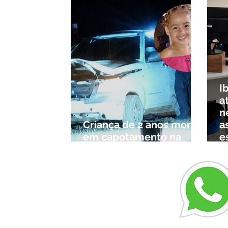
I
a
n
Criança de 2 anos morre
a
em capotamento na
e
Zona Rural de Ibiá
c
r