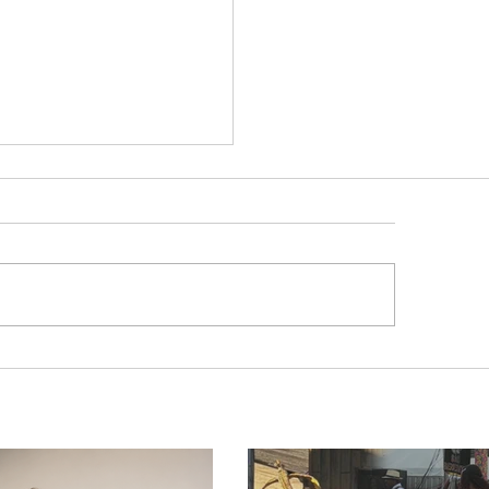
tinho volta atrás, cita
sagem divina, mas
ido nega candidatura
governo de Minas