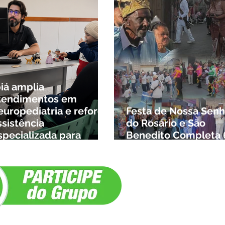
biá amplia
tendimentos em
europediatria e reforça
Festa de Nossa Senh
ssistência
do Rosário e São
specializada para
Benedito Completa 
rianças da cidade e da
Anos em Ibiá
egião