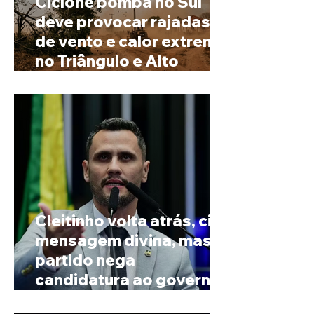
Ciclone bomba no Sul
deve provocar rajadas
de vento e calor extremo
no Triângulo e Alto
Paranaíba
Cleitinho volta atrás, cita
mensagem divina, mas
partido nega
candidatura ao governo
de Minas