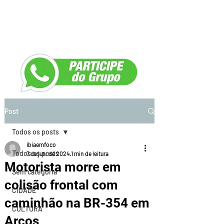
Post
Todos os posts
ibiaemfoco
Todos os posts
7 de jun. de 2024
1 min de leitura
Motorista morre em
Sem categoria
colisão frontal com
CIDADE
caminhão na BR-354 em
CULTURA
Arcos