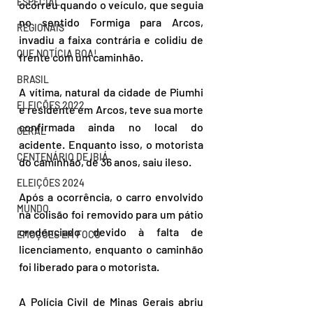
ESPECIAL
ocorreu quando o veículo, que seguia 
no sentido Formiga para Arcos, 
REGIONAIS
invadiu a faixa contrária e colidiu de 
QUE NOTÍCIA BOA!
frente com um caminhão.
BRASIL
A vítima, natural da cidade de Piumhi 
ELEIÇÕES 2022
e residente em Arcos, teve sua morte 
confirmada ainda no local do 
GERAL
acidente. Enquanto isso, o motorista 
CENTENÁRIO DE IBIÁ
do caminhão, de 36 anos, saiu ileso.
ELEIÇÕES 2024
Após a ocorrência, o carro envolvido 
MUNDO
na colisão foi removido para um pátio 
credenciado devido à falta de 
EMOÇÕES EM FOCO
licenciamento, enquanto o caminhão 
foi liberado para o motorista.
A Polícia Civil de Minas Gerais abriu 