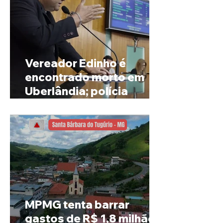
Vereador Edinho é
encontrado morto em
Uberlândia; polícia
investiga o caso
MPMG tenta barrar
gastos de R$ 1,8 milhão