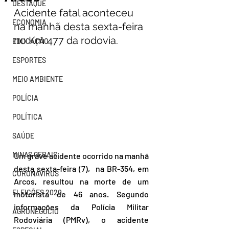
DESTAQUE
Acidente fatal aconteceu 
ECONOMIA
na manhã desta sexta-feira 
no Km 477 da rodovia.
EDUCAÇÃO
ESPORTES
MEIO AMBIENTE
POLÍCIA
POLÍTICA
SAÚDE
MINAS GERAIS
Um grave acidente ocorrido na manhã 
desta sexta-feira (7),  na BR-354, em 
CORONAVÍRUS
Arcos, resultou na morte de um 
ELEIÇÕES 2020
motorista de 46 anos. Segundo 
informações da Polícia Militar 
AGRONEGÓCIO
Rodoviária (PMRv), o acidente 