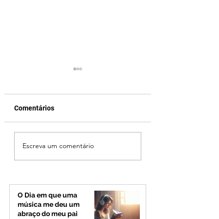
Comentários
Criança de 2 anos
Homem é preso a
Escreva um comentário
morre em capotamento
atear fogo em ca
na Zona Rural de Ibiá
para atingir ex-
companheira em
Passos
O Dia em que uma
música me deu um
abraço do meu pai