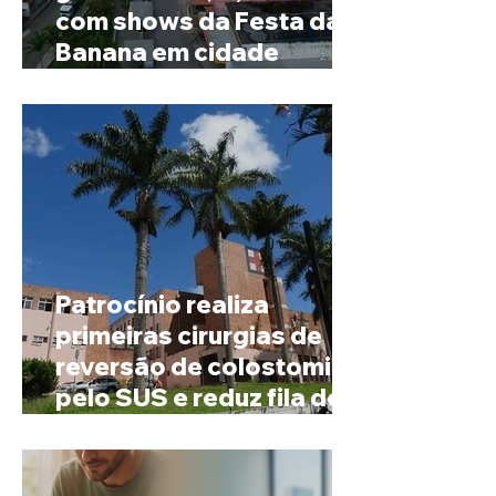
com shows da Festa da
Banana em cidade
mineira de pouco mais de
4 mil habitantes
Patrocínio realiza
primeiras cirurgias de
reversão de colostomia
pelo SUS e reduz fila de
espera