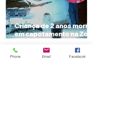
Criança de 2 anos morre
em capotamento na Zona
Rural de Ibiá
Phone
Email
Facebook
Minas Gerais amplia
liderança na produção
de cachaça e concentra
mais de um terço dos