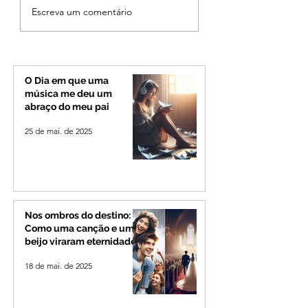
Fechamento da Ponte
Criança de 2 anos
Escreva um comentário
Quinca Mariano muda
morre em capota
rotina de turistas e
na Zona Rural de 
transportadores entre
Minas e Goiás
O Dia em que uma
música me deu um
abraço do meu pai
25 de mai. de 2025
Nos ombros do destino:
Como uma canção e um
beijo viraram eternidade
18 de mai. de 2025