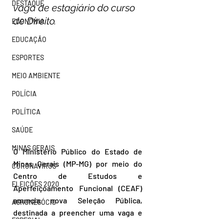
DESTAQUE
vaga de estagiário do curso 
de Direito.
ECONOMIA
EDUCAÇÃO
ESPORTES
MEIO AMBIENTE
POLÍCIA
POLÍTICA
SAÚDE
MINAS GERAIS
O Ministério Público do Estado de 
Minas Gerais (MP-MG) por meio do 
CORONAVÍRUS
Centro de Estudos e 
ELEIÇÕES 2020
Aperfeiçoamento Funcional (CEAF) 
anuncia nova Seleção Pública, 
AGRONEGÓCIO
destinada a preencher uma vaga e 