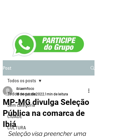
Post
Todos os posts
ibiaemfoco
Todos os posts
18 de out. de 2022
1 min de leitura
MP-MG divulga Seleção
Sem categoria
Pública na comarca de
CIDADE
Ibiá
CULTURA
Seleção visa preencher uma 