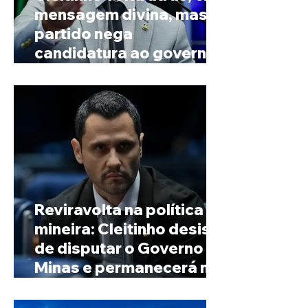
mensagem divina, mas
partido nega
candidatura ao governo
de Minas
Reviravolta na política
mineira: Cleitinho desiste
de disputar o Governo de
Minas e permanecerá no
Senado