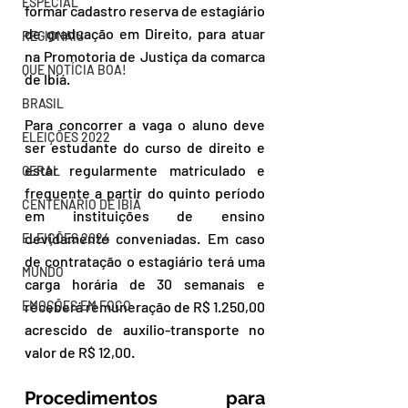
ESPECIAL
formar cadastro reserva de estagiário 
de graduação em Direito, para atuar 
REGIONAIS
na Promotoria de Justiça da comarca 
QUE NOTÍCIA BOA!
de Ibiá.
BRASIL
Para concorrer a vaga o aluno deve 
ELEIÇÕES 2022
ser estudante do curso de direito e 
estar regularmente matriculado e 
GERAL
frequente a partir do quinto período 
CENTENÁRIO DE IBIÁ
em instituições de ensino 
devidamente conveniadas. Em caso 
ELEIÇÕES 2024
de contratação o estagiário terá uma 
MUNDO
carga horária de 30 semanais e 
EMOÇÕES EM FOCO
receberá remuneração de R$ 1.250,00 
acrescido de auxílio-transporte no 
valor de R$ 12,00.
Procedimentos para 