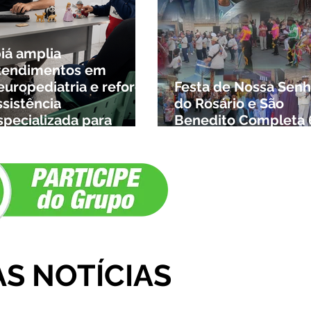
biá amplia
tendimentos em
europediatria e reforça
Festa de Nossa Senh
ssistência
do Rosário e São
specializada para
Benedito Completa 
rianças da cidade e da
Anos em Ibiá
egião
AS NOTÍCIAS