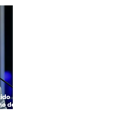
tido
no de