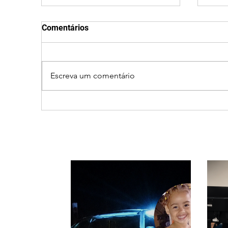
Comentários
Escreva um comentário
Criança de 2 anos morre
Oper
em capotamento na Zona
seg
Rural de Ibiá
Rom
perí
par