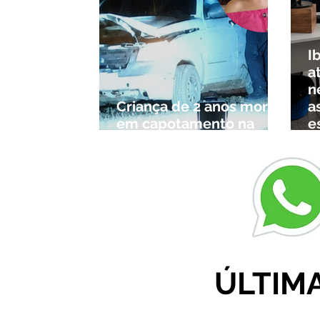
I
a
n
Criança de 2 anos morre
a
em capotamento na
e
Zona Rural de Ibiá
c
r
ÚLTIM