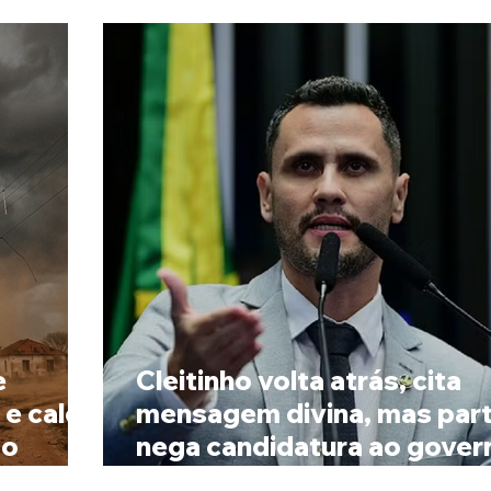
e
Cleitinho volta atrás, cita
 e calor
mensagem divina, mas par
to
nega candidatura ao gover
Minas