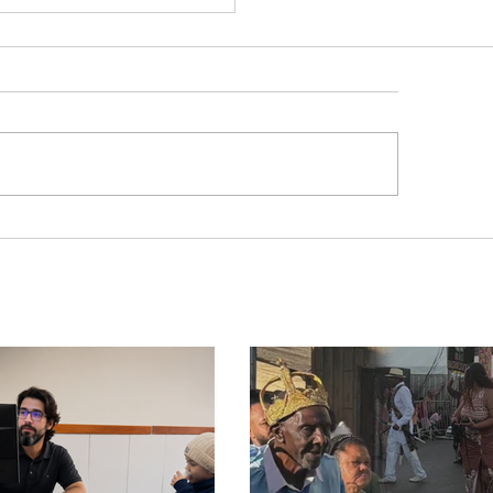
ação especial reforça
urança na BR-365 e na
eiroVia durante
odo de peregrinação
a Romaria