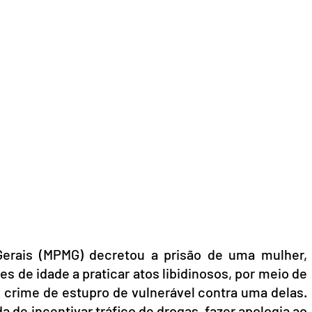
Gerais (MPMG) decretou a prisão de uma mulher, 
 de idade a praticar atos libidinosos, por meio de 
 crime de estupro de vulnerável contra uma delas. 
de incentivar tráfico de drogas, fazer apologia ao 