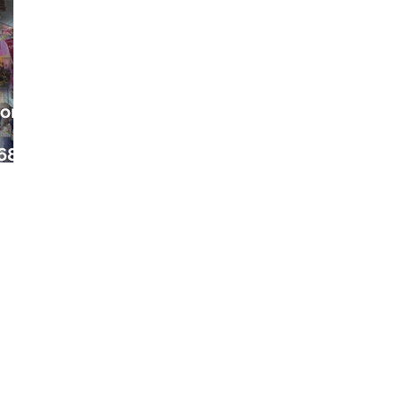
ora
68