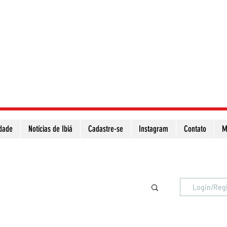
idade
Notícias de Ibiá
Cadastre-se
Instagram
Contato
M
Atualize a página para ver as novas notícias
Login/Reg