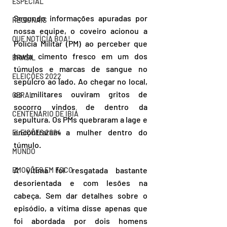
ESPECIAL
Segundo informações apuradas por 
REGIONAIS
nossa equipe, o coveiro acionou a 
QUE NOTÍCIA BOA!
Polícia Militar (PM) ao perceber que 
havia cimento fresco em um dos 
BRASIL
túmulos e marcas de sangue no 
ELEIÇÕES 2022
sepulcro ao lado. Ao chegar no local, 
os militares ouviram gritos de 
GERAL
socorro vindos de dentro da 
CENTENÁRIO DE IBIÁ
sepultura. Os PMs quebraram a lage e 
encontraram a mulher dentro do 
ELEIÇÕES 2024
túmulo.
MUNDO
A vítima foi resgatada bastante 
EMOÇÕES EM FOCO
desorientada e com lesões na 
cabeça. Sem dar detalhes sobre o 
episódio, a vítima disse apenas que 
foi abordada por dois homens 