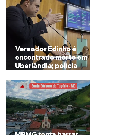
Vereador Edinho é
encontrado morto em
Uberlândia; polícia
investiga o caso
MPMG tenta barrar