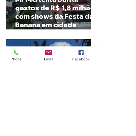
gastos de R$ 1,8 milhão
com shows da Festa da
Banana em cidade
mineira de pouco mais de
4 mil habitantes
Phone
Email
Facebook
Patrocínio realiza
primeiras cirurgias de
reversão de colostomia
pelo SUS e reduz fila de
espera