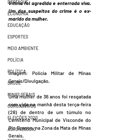
DESTAQUE
Vítima foi agredida e enterrada viva. 
Um dos suspeitos do crime é o ex-
ECONOMIA
marido da mulher.
EDUCAÇÃO
ESPORTES
MEIO AMBIENTE
POLÍCIA
POLÍTICA
Imagem: Polícia Militar de Minas 
Gerais/Divulgação.
SAÚDE
MINAS GERAIS
Uma mulher de 36 anos foi resgatada 
com vida na manhã desta terça-feira 
CORONAVÍRUS
(28) de dentro de um túmulo no 
ELEIÇÕES 2020
Cemitério Municipal de Visconde do 
Rio Branco, na Zona da Mata de Minas 
AGRONEGÓCIO
Gerais.