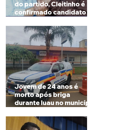
do partido, Cleitinho é
confirmado candidato ao
Governo de Minas
Jovem de 24 anos é
morto após briga
durante luau no município
de Rio Paranaíba