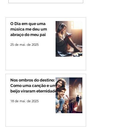
do partido, Cleitinho é
durante luau no
confirmado candidato
município de Rio
ao Governo de Minas
Paranaíba
O Dia em que uma
música me deu um
abraço do meu pai
25 de mai. de 2025
Nos ombros do destino:
Como uma canção e um
beijo viraram eternidade
18 de mai. de 2025