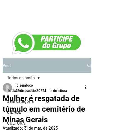
Post
Todos os posts
ibiaemfoco
Todos os posts
28 de mar. de 2023
1 min de leitura
Mulher é resgatada de
Sem categoria
túmulo em cemitério de
CIDADE
Minas Gerais
CULTURA
Atualizado:
31 de mar. de 2023