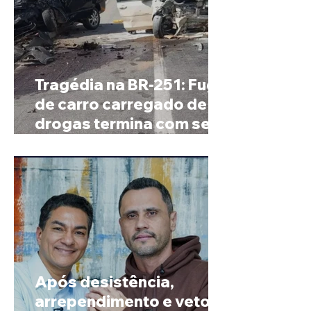
Tragédia na BR-251: Fuga
de carro carregado de
drogas termina com sete
mortos em Salinas
Após desistência,
arrependimento e veto