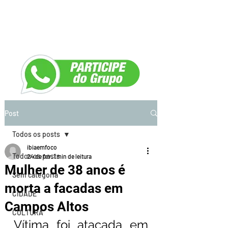
Post
Todos os posts
ibiaemfoco
Todos os posts
24 de fev.
1 min de leitura
Mulher de 38 anos é
Sem categoria
morta a facadas em
CIDADE
Campos Altos
CULTURA
Vítima foi atacada em 