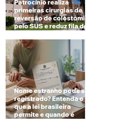
Patrocínio realiza
primeiras cirurgias de
reversão de colostomia
pelo SUS e reduz fila de
espera
Nome estranho pode ser
registrado? Entenda o
que a lei brasileira
permite e quando é
possível mudar o