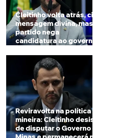
Cleitinho volta atrás, cita
mensagem divina, mas
partido nega
candidatura ao governo
de Minas
Reviravolta na política
mineira: Cleitinho desiste
de disputar o Governo de
Minas e permanecerá no