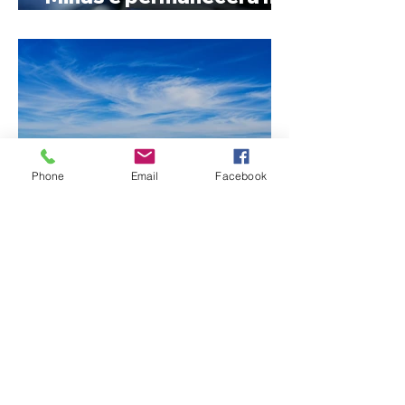
Senado
Phone
Email
Facebook
Fechamento da Ponte
Quinca Mariano muda
rotina de turistas e
transportadores entre
Minas e Goiás