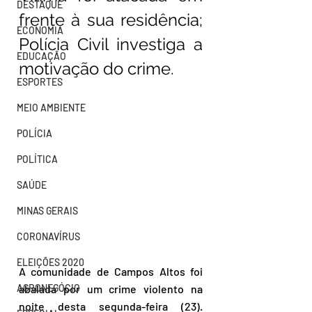
DESTAQUE
frente à sua residência; 
ECONOMIA
Polícia Civil investiga a 
EDUCAÇÃO
motivação do crime.
ESPORTES
MEIO AMBIENTE
POLÍCIA
POLÍTICA
SAÚDE
MINAS GERAIS
CORONAVÍRUS
ELEIÇÕES 2020
A comunidade de Campos Altos foi 
AGRONEGÓCIO
abalada por um crime violento na 
noite desta segunda-feira (23). 