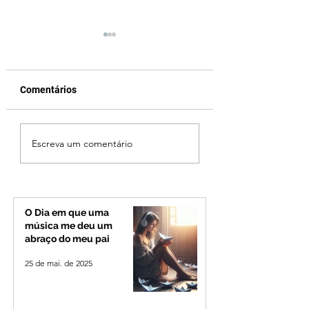
Comentários
Criança de 2 anos
Operação especia
Escreva um comentário
morre em capotamento
reforça seguranç
na Zona Rural de Ibiá
BR-365 e na
RomeiroVia duran
período de
peregrinação par
O Dia em que uma
Romaria
música me deu um
abraço do meu pai
25 de mai. de 2025