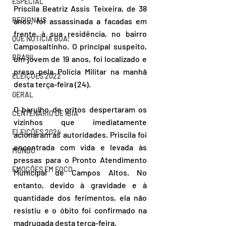
ESPECIAL
Priscila Beatriz Assis Teixeira, de 38 
REGIONAIS
anos, foi assassinada a facadas em 
frente à sua residência, no bairro 
QUE NOTÍCIA BOA!
Camposaltinho. O principal suspeito, 
BRASIL
um jovem de 19 anos, foi localizado e 
preso pela Polícia Militar na manhã 
ELEIÇÕES 2022
desta terça-feira (24).
GERAL
O barulho de gritos despertaram os 
CENTENÁRIO DE IBIÁ
vizinhos que imediatamente 
ELEIÇÕES 2024
acionaram as autoridades. Priscila foi 
encontrada com vida e levada às 
MUNDO
pressas para o Pronto Atendimento 
EMOÇÕES EM FOCO
Municipal de Campos Altos. No 
entanto, devido à gravidade e à 
quantidade dos ferimentos, ela não 
resistiu e o óbito foi confirmado na 
madrugada desta terça-feira.