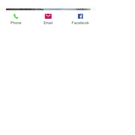
café em Patrocínio
Phone
Email
Facebook
Tragédia na BR-251: Fuga
de carro carregado de
drogas termina com sete
mortos em Salinas