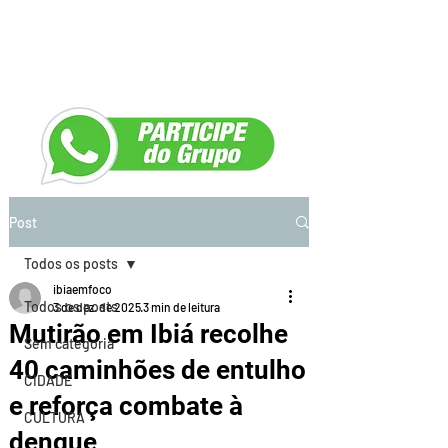
Post
Todos os posts
ibiaemfoco
Todos os posts
3 de dez. de 2025
3 min de leitura
Mutirão em Ibiá recolhe
Sem categoria
40 caminhões de entulho
CIDADE
e reforça combate à
CULTURA
dengue