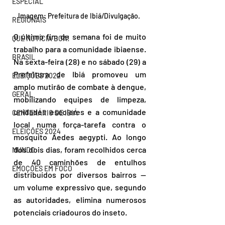
ESPECIAL
Imagem: Prefeitura de Ibiá/Divulgação. 
REGIONAIS
O último fim de semana foi de muito 
QUE NOTÍCIA BOA!
trabalho para a comunidade ibiaense. 
BRASIL
Na sexta-feira (28) e no sábado (29) a 
Prefeitura de Ibiá promoveu um 
ELEIÇÕES 2022
amplo mutirão de combate à dengue, 
GERAL
mobilizando equipes de limpeza, 
unidades escolares e a comunidade 
CENTENÁRIO DE IBIÁ
local numa força-tarefa contra o 
ELEIÇÕES 2024
mosquito Aedes aegypti. Ao longo 
dos dois dias, foram recolhidos cerca 
MUNDO
de 40 caminhões de entulhos 
EMOÇÕES EM FOCO
distribuídos por diversos bairros — 
um volume expressivo que, segundo 
as autoridades, elimina numerosos 
potenciais criadouros do inseto.