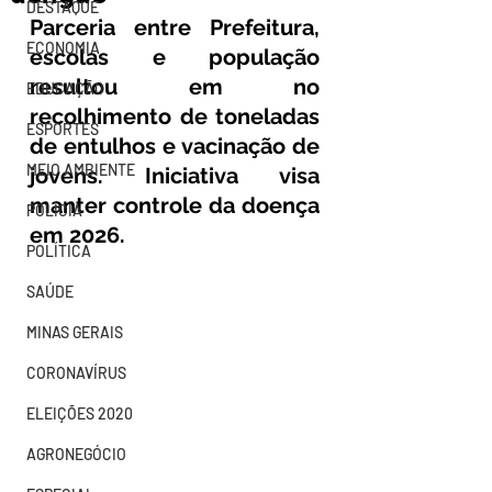
DESTAQUE
Parceria entre Prefeitura, 
ECONOMIA
escolas e população 
resultou em no 
EDUCAÇÃO
recolhimento de toneladas 
ESPORTES
de entulhos e vacinação de 
MEIO AMBIENTE
jovens. Iniciativa visa 
manter controle da doença 
POLÍCIA
em 2026.
POLÍTICA
SAÚDE
MINAS GERAIS
CORONAVÍRUS
ELEIÇÕES 2020
AGRONEGÓCIO