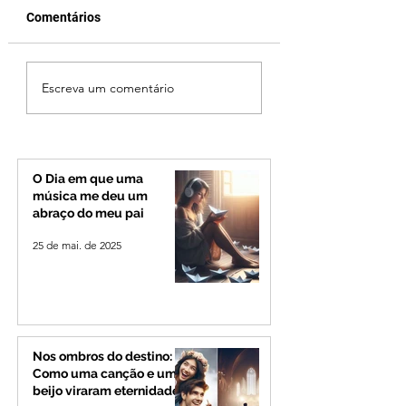
Comentários
Ciclone bomba no Sul
Criança de 2 anos
Escreva um comentário
deve provocar rajadas
morre em capota
de vento e calor
na Zona Rural de 
extremo no Triângulo e
Alto Paranaíba
O Dia em que uma
música me deu um
abraço do meu pai
25 de mai. de 2025
Nos ombros do destino:
Como uma canção e um
beijo viraram eternidade