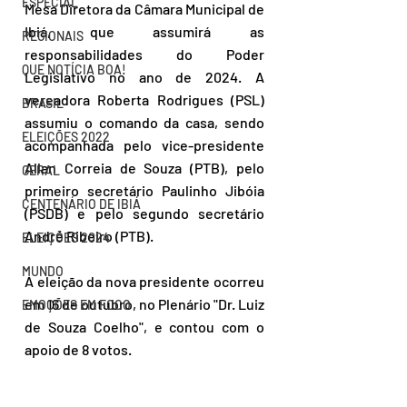
ESPECIAL
Mesa Diretora da Câmara Municipal de 
Ibiá, que assumirá as 
REGIONAIS
responsabilidades do Poder 
QUE NOTÍCIA BOA!
Legislativo no ano de 2024. A 
vereadora Roberta Rodrigues (PSL) 
BRASIL
assumiu o comando da casa, sendo 
ELEIÇÕES 2022
acompanhada pelo vice-presidente 
Allan Correia de Souza (PTB), pelo 
GERAL
primeiro secretário Paulinho Jibóia 
CENTENÁRIO DE IBIÁ
(PSDB) e pelo segundo secretário 
André Ribeiro (PTB).
ELEIÇÕES 2024
MUNDO
A eleição da nova presidente ocorreu 
em 16 de outubro, no Plenário "Dr. Luiz 
EMOÇÕES EM FOCO
de Souza Coelho", e contou com o 
apoio de 8 votos. 