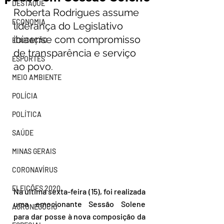
DESTAQUE
Roberta Rodrigues assume 
ECONOMIA
liderança do Legislativo 
ibiaense com compromisso 
EDUCAÇÃO
de transparência e serviço 
ESPORTES
ao povo.
MEIO AMBIENTE
POLÍCIA
POLÍTICA
SAÚDE
MINAS GERAIS
CORONAVÍRUS
ELEIÇÕES 2020
Na última sexta-feira (15), foi realizada 
uma emocionante Sessão Solene 
AGRONEGÓCIO
para dar posse à nova composição da 