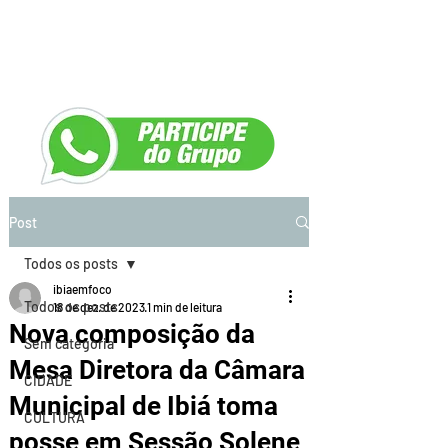
Post
Todos os posts
ibiaemfoco
Todos os posts
18 de dez. de 2023
1 min de leitura
Nova composição da
Sem categoria
Mesa Diretora da Câmara
CIDADE
Municipal de Ibiá toma
CULTURA
posse em Sessão Solene