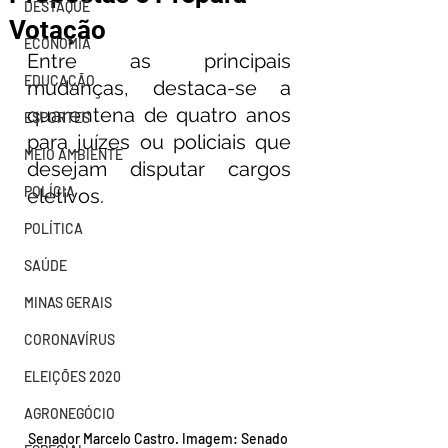
DESTAQUE
Votação
ECONOMIA
Entre as principais 
EDUCAÇÃO
mudanças, destaca-se a 
quarentena de quatro anos 
ESPORTES
para juízes ou policiais que 
MEIO AMBIENTE
desejam disputar cargos 
POLÍCIA
eletivos. 
POLÍTICA
SAÚDE
MINAS GERAIS
CORONAVÍRUS
ELEIÇÕES 2020
AGRONEGÓCIO
Senador Marcelo Castro. Imagem: Senado 