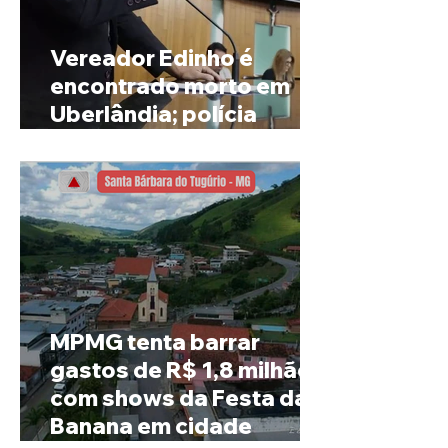
Vereador Edinho é
encontrado morto em
Uberlândia; polícia
investiga o caso
MPMG tenta barrar
gastos de R$ 1,8 milhão
com shows da Festa da
Banana em cidade