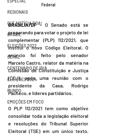
ESPECIAL
Federal
REGIONAIS
QUE NOTÍCIA BOA!
BRASÍLIA/DF
 - O Senado está se 
preparando para votar o projeto de lei 
BRASIL
complementar (PLP) 112/2021, que 
ELEIÇÕES 2022
institui o novo Código Eleitoral. O 
anúncio foi feito pelo senador 
GERAL
Marcelo Castro, relator da matéria na 
CENTENÁRIO DE IBIÁ
Comissão de Constituição e Justiça 
(CCJ), após uma reunião com o 
ELEIÇÕES 2024
presidente da Casa, Rodrigo 
MUNDO
Pacheco, e líderes partidários.
EMOÇÕES EM FOCO
O PLP 112/2021 tem como objetivo 
consolidar toda a legislação eleitoral 
e resoluções do Tribunal Superior 
Eleitoral (TSE) em um único texto. 