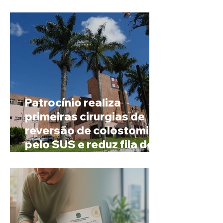
mineira de pouco mais de
4 mil habitantes
Patrocínio realiza
primeiras cirurgias de
reversão de colostomia
pelo SUS e reduz fila de
espera