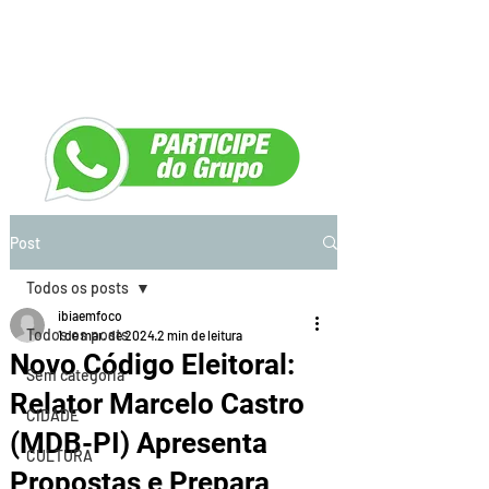
Post
Todos os posts
ibiaemfoco
Todos os posts
1 de mar. de 2024
2 min de leitura
Novo Código Eleitoral:
Sem categoria
Relator Marcelo Castro
CIDADE
(MDB-PI) Apresenta
CULTURA
Propostas e Prepara