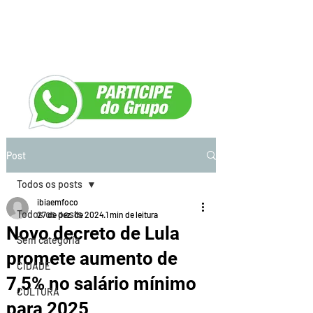
Post
Todos os posts
ibiaemfoco
Todos os posts
27 de dez. de 2024
1 min de leitura
Novo decreto de Lula
Sem categoria
promete aumento de
CIDADE
7,5% no salário mínimo
CULTURA
para 2025