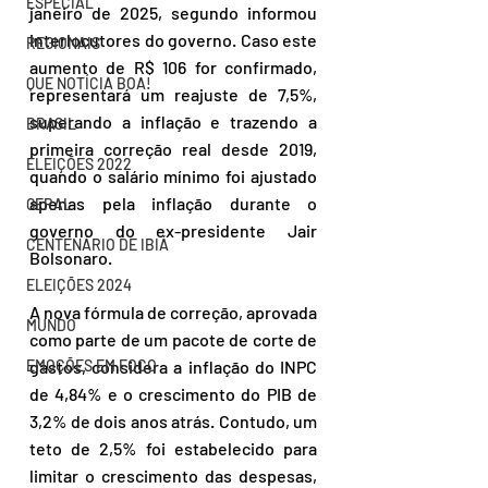
ESPECIAL
janeiro de 2025, segundo informou 
interlocutores do governo. Caso este 
REGIONAIS
aumento de R$ 106 for confirmado, 
QUE NOTÍCIA BOA!
representará um reajuste de 7,5%, 
superando a inflação e trazendo a 
BRASIL
primeira correção real desde 2019, 
ELEIÇÕES 2022
quando o salário mínimo foi ajustado 
apenas pela inflação durante o 
GERAL
governo do ex-presidente Jair 
CENTENÁRIO DE IBIÁ
Bolsonaro.
ELEIÇÕES 2024
A nova fórmula de correção, aprovada 
MUNDO
como parte de um pacote de corte de 
EMOÇÕES EM FOCO
gastos, considera a inflação do INPC 
de 4,84% e o crescimento do PIB de 
3,2% de dois anos atrás. Contudo, um 
teto de 2,5% foi estabelecido para 
limitar o crescimento das despesas, 