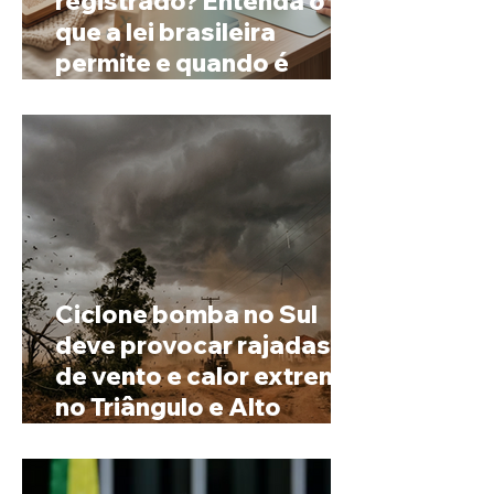
registrado? Entenda o
que a lei brasileira
permite e quando é
possível mudar o
prenome
Ciclone bomba no Sul
deve provocar rajadas
de vento e calor extremo
no Triângulo e Alto
Paranaíba