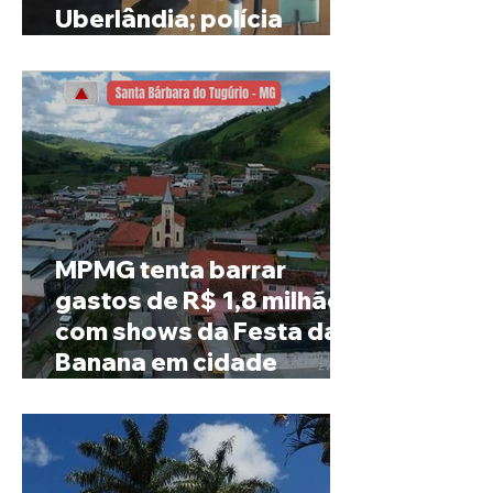
Uberlândia; polícia
investiga o caso
MPMG tenta barrar
gastos de R$ 1,8 milhão
com shows da Festa da
Banana em cidade
mineira de pouco mais de
4 mil habitantes