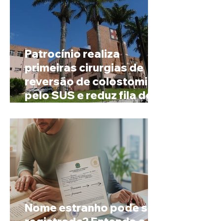
Patrocínio realiza
primeiras cirurgias de
reversão de colostomia
pelo SUS e reduz fila de
espera
Nome estranho pode ser