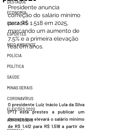
DESTAQUE
Presidente anuncia 
ECONOMIA
correção do salário mínimo 
para R$ 1.518 em 2025, 
EDUCAÇÃO
marcando um aumento de 
ESPORTES
7,5% e a primeira elevação 
MEIO AMBIENTE
real em anos.
POLÍCIA
POLÍTICA
SAÚDE
MINAS GERAIS
CORONAVÍRUS
O presidente Luiz Inácio Lula da Silva 
ELEIÇÕES 2020
(PT) está prestes a publicar um 
decreto que elevará o salário mínimo 
AGRONEGÓCIO
de R$ 1.412 para R$ 1.518 a partir de 