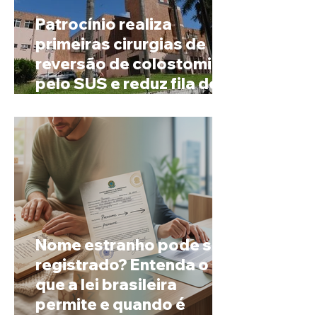
Patrocínio realiza
primeiras cirurgias de
reversão de colostomia
pelo SUS e reduz fila de
espera
Nome estranho pode ser
registrado? Entenda o
que a lei brasileira
permite e quando é