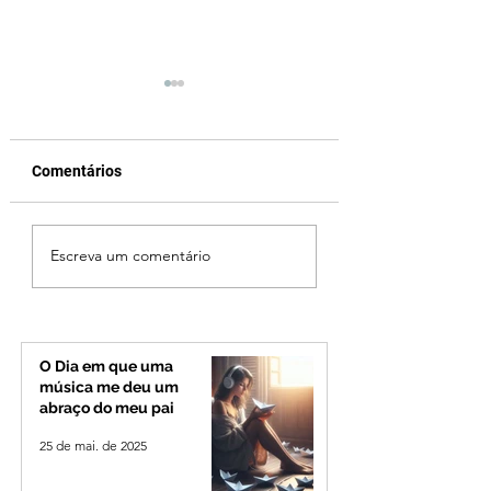
Comentários
Fechamento da Ponte
Criança de 2 anos
Escreva um comentário
Quinca Mariano muda
morre em capota
rotina de turistas e
na Zona Rural de 
transportadores entre
Minas e Goiás
O Dia em que uma
música me deu um
abraço do meu pai
25 de mai. de 2025