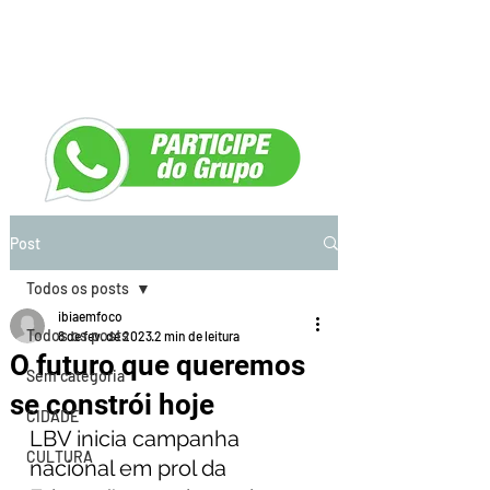
Post
Todos os posts
ibiaemfoco
Todos os posts
8 de fev. de 2023
2 min de leitura
O futuro que queremos
Sem categoria
se constrói hoje
CIDADE
LBV inicia campanha 
CULTURA
nacional em prol da 