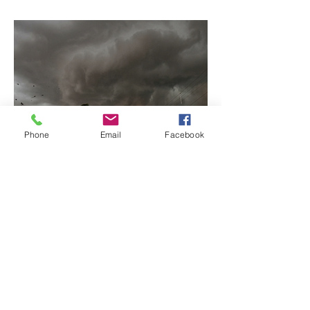
possível mudar o
prenome
Phone
Email
Facebook
Ciclone bomba no Sul
deve provocar rajadas
de vento e calor extremo
no Triângulo e Alto
Paranaíba