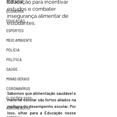
Educação para incentivar 
DESTAQUE
estudos e combater 
ECONOMIA
insegurança alimentar de 
EDUCAÇÃO
estudantes.
ESPORTES
MEIO AMBIENTE
POLÍCIA
POLÍTICA
SAÚDE
MINAS GERAIS
CORONAVÍRUS
Sabemos que alimentação saudável e 
ELEIÇÕES 2020
material escolar são fortes aliados na 
melhora do desempenho escolar. Por 
AGRONEGÓCIO
isso, olhar para a Educação nesse 