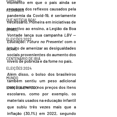
ESPECIAL
momento em que o país ainda se 
recupera dos reflexos causados pela 
REGIONAIS
pandemia da Covid-19, é seriamente 
QUE NOTÍCIA BOA!
necessário. Pioneira em iniciativas de 
incentivo ao ensino, a Legião da Boa 
BRASIL
Vontade lança sua campanha 
LBV — 
ELEIÇÕES 2022
Educação: Futuro no Presente!
 com o 
intuito de amenizar as desigualdades 
GERAL
sociais provenientes do aumento dos 
CENTENÁRIO DE IBIÁ
níveis de pobreza e da fome no país.
ELEIÇÕES 2024
Além disso, o bolso dos brasileiros 
MUNDO
também sentiu um peso adicional 
com o aumento nos preços dos itens 
EMOÇÕES EM FOCO
escolares, como por exemplo, os 
materiais usados na educação infantil 
que subiu três vezes mais que a 
inflação (30,1%) em 2022, segundo 