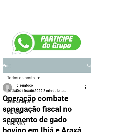
Post
Todos os posts
ibiaemfoco
Todos os posts
10 de fev. de 2022
2 min de leitura
Operação combate
Sem categoria
sonegação fiscal no
CIDADE
segmento de gado
CULTURA
bovino em Ibiá e Araxá