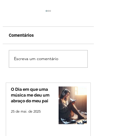
Comentários
Jovem de 24 anos é
Vereador Edinho 
Escreva um comentário
morto após briga
encontrado mort
durante luau no
Uberlândia; políci
município de Rio
investiga o caso
Paranaíba
O Dia em que uma
música me deu um
abraço do meu pai
25 de mai. de 2025