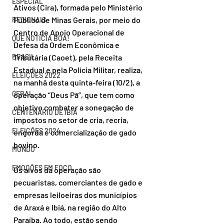
ESPECIAL
Ativos (Cira), formada pelo Ministério 
Público de Minas Gerais, por meio do 
REGIONAIS
Centro de Apoio Operacional de 
QUE NOTÍCIA BOA!
Defesa da Ordem Econômica e 
Tributária (Caoet), pela Receita 
BRASIL
Estadual e pela Polícia Militar, realiza, 
ELEIÇÕES 2022
na manhã desta quinta-feira (10/2), a 
GERAL
operação “Deus Pã”, que tem como 
objetivo combater a sonegação de 
CENTENÁRIO DE IBIÁ
impostos no setor de cria, recria, 
ELEIÇÕES 2024
engorda e comercialização de gado 
bovino.
MUNDO
EMOÇÕES EM FOCO
Os alvos da operação são 
pecuaristas, comerciantes de gado e 
empresas leiloeiras dos municípios 
de Araxá e Ibiá, na região do Alto 
Paraíba. Ao todo, estão sendo 