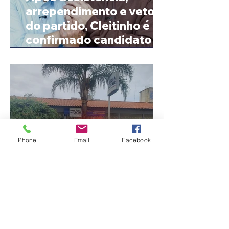
arrependimento e veto
do partido, Cleitinho é
confirmado candidato ao
Governo de Minas
Phone
Email
Facebook
Jovem de 24 anos é
morto após briga
durante luau no município
de Rio Paranaíba