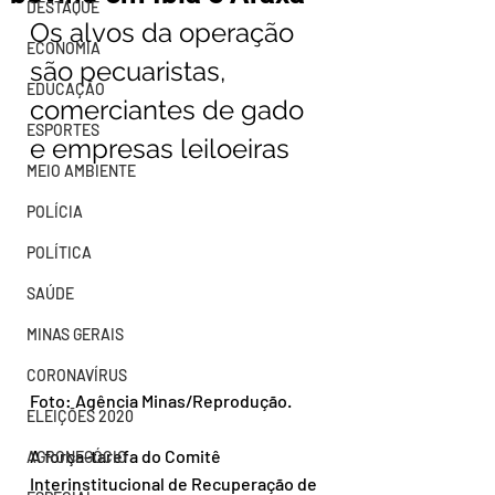
DESTAQUE
Os alvos da operação 
ECONOMIA
são pecuaristas, 
EDUCAÇÃO
comerciantes de gado 
ESPORTES
e empresas leiloeiras
MEIO AMBIENTE
POLÍCIA
POLÍTICA
SAÚDE
MINAS GERAIS
CORONAVÍRUS
Foto: Agência Minas/Reprodução.
ELEIÇÕES 2020
A força-tarefa do Comitê 
AGRONEGÓCIO
Interinstitucional de Recuperação de 