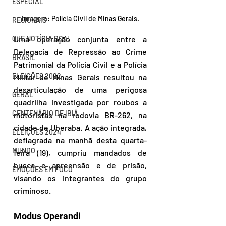
ESPECIAL
Imagem: Polícia Civil de Minas Gerais.
REGIONAIS
QUE NOTÍCIA BOA!
Uma operação conjunta entre a 
Delegacia de Repressão ao Crime 
BRASIL
Patrimonial da Polícia Civil e a Polícia 
ELEIÇÕES 2022
Militar de Minas Gerais resultou na 
desarticulação de uma perigosa 
GERAL
quadrilha investigada por roubos a 
CENTENÁRIO DE IBIÁ
motoristas na rodovia BR-262, na 
cidade de Uberaba. A ação integrada, 
ELEIÇÕES 2024
deflagrada na manhã desta quarta-
MUNDO
feira (19), cumpriu mandados de 
busca e apreensão e de prisão, 
EMOÇÕES EM FOCO
visando os integrantes do grupo 
criminoso.
Modus Operandi