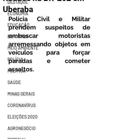
DESTAQUE
Uberaba
ECONOMIA
Polícia Civil e Militar 
EDUCAÇÃO
prendem suspeitos de 
emboscar motoristas 
ESPORTES
arremessando objetos em 
MEIO AMBIENTE
veículos para forçar 
POLÍCIA
paradas e cometer 
assaltos.
POLÍTICA
SAÚDE
MINAS GERAIS
CORONAVÍRUS
ELEIÇÕES 2020
AGRONEGÓCIO