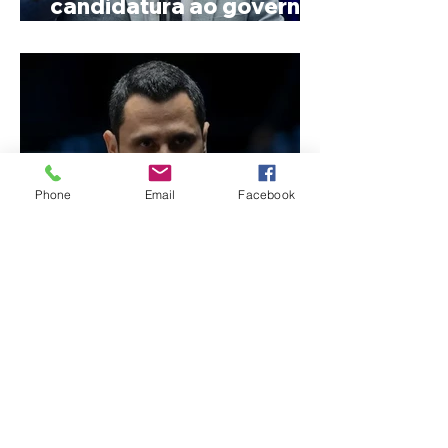
candidatura ao governo
de Minas
Phone
Email
Facebook
Reviravolta na política
mineira: Cleitinho desiste
de disputar o Governo de
Minas e permanecerá no
Senado