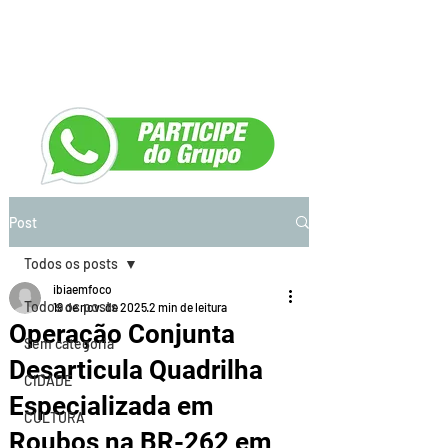
Post
Todos os posts
ibiaemfoco
Todos os posts
19 de nov. de 2025
2 min de leitura
Operação Conjunta
Sem categoria
Desarticula Quadrilha
CIDADE
Especializada em
CULTURA
Roubos na BR-262 em