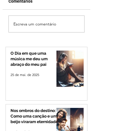
Comentários
Criança de 2 anos
Operação especia
Escreva um comentário
morre em capotamento
reforça seguranç
na Zona Rural de Ibiá
BR-365 e na
RomeiroVia duran
período de
peregrinação par
O Dia em que uma
Romaria
música me deu um
abraço do meu pai
25 de mai. de 2025
Nos ombros do destino:
Como uma canção e um
beijo viraram eternidade