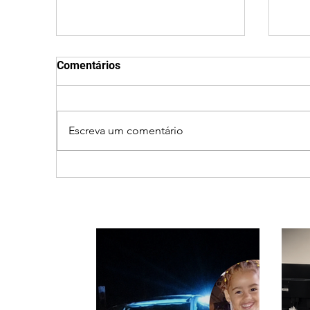
Comentários
Escreva um comentário
Patrocínio realiza
Cic
primeiras cirurgias de
prov
reversão de colostomia
e ca
pelo SUS e reduz fila de
Triâ
espera