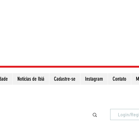
idade
Notícias de Ibiá
Cadastre-se
Instagram
Contato
M
Atualize a página para ver as novas notícias
Login/Reg