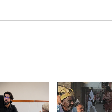
lone bomba no Sul deve
ocar rajadas de vento
lor extremo no
ngulo e Alto Paranaíba