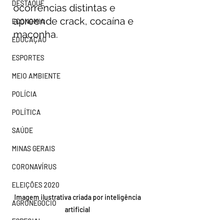
DESTAQUE
ocorrências distintas e 
apreende crack, cocaína e 
ECONOMIA
maconha.
EDUCAÇÃO
ESPORTES
MEIO AMBIENTE
POLÍCIA
POLÍTICA
SAÚDE
MINAS GERAIS
CORONAVÍRUS
ELEIÇÕES 2020
Imagem ilustrativa criada por inteligência 
AGRONEGÓCIO
artificial 