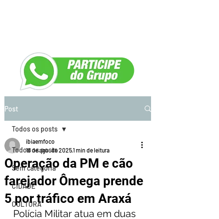
Post
Todos os posts
ibiaemfoco
Todos os posts
18 de ago. de 2025
1 min de leitura
Operação da PM e cão
Sem categoria
farejador Ômega prende
CIDADE
5 por tráfico em Araxá
CULTURA
Polícia Militar atua em duas 