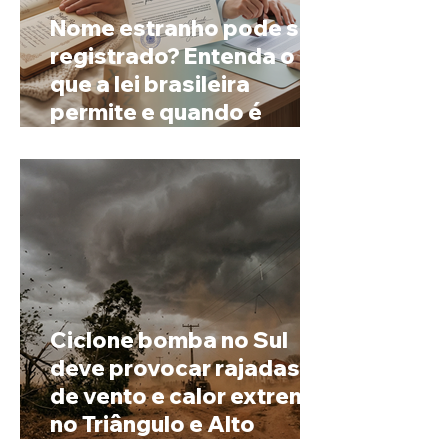
Nome estranho pode ser
registrado? Entenda o
que a lei brasileira
permite e quando é
possível mudar o
prenome
Ciclone bomba no Sul
deve provocar rajadas
de vento e calor extremo
no Triângulo e Alto