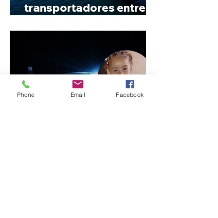
transportadores entre
Minas e Goiás
Phone
Email
Facebook
Criança de 2 anos morre
em capotamento na Zona
Rural de Ibiá