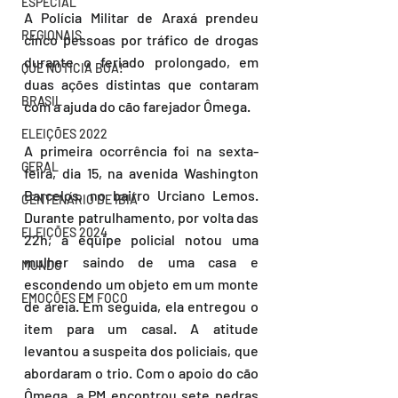
ESPECIAL
A Polícia Militar de Araxá prendeu 
REGIONAIS
cinco pessoas por tráfico de drogas 
durante o feriado prolongado, em 
QUE NOTÍCIA BOA!
duas ações distintas que contaram 
BRASIL
com a ajuda do cão farejador Ômega.
ELEIÇÕES 2022
A primeira ocorrência foi na sexta-
GERAL
feira, dia 15, na avenida Washington 
Barcelos, no bairro Urciano Lemos. 
CENTENÁRIO DE IBIÁ
Durante patrulhamento, por volta das 
ELEIÇÕES 2024
22h, a equipe policial notou uma 
mulher saindo de uma casa e 
MUNDO
escondendo um objeto em um monte 
EMOÇÕES EM FOCO
de areia. Em seguida, ela entregou o 
item para um casal. A atitude 
levantou a suspeita dos policiais, que 
abordaram o trio. Com o apoio do cão 
Ômega, a PM encontrou sete pedras 