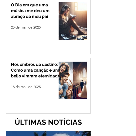
peregrinação par
O Dia em que uma
Romaria
música me deu um
abraço do meu pai
25 de mai. de 2025
Nos ombros do destino:
Como uma canção e um
beijo viraram eternidade
18 de mai. de 2025
ÚLTIMAS NOTÍCIAS