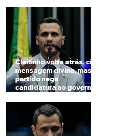
Paranaíba
Cleitinho volta atrás, cita
mensagem divina, mas
partido nega
candidatura ao governo
de Minas