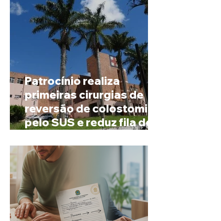
Patrocínio realiza
primeiras cirurgias de
reversão de colostomia
pelo SUS e reduz fila de
espera