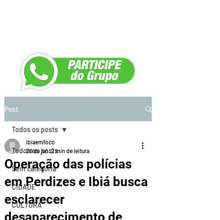
Post
Todos os posts
ibiaemfoco
Todos os posts
26 de jun.
2 min de leitura
Operação das polícias
Sem categoria
em Perdizes e Ibiá busca
CIDADE
esclarecer
CULTURA
desaparecimento de