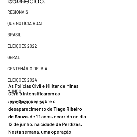
conhecido.
ESPECIAL
REGIONAIS
QUE NOTÍCIA BOA!
BRASIL
ELEIÇÕES 2022
GERAL
CENTENÁRIO DE IBIÁ
ELEIÇÕES 2024
As Polícias Civil e Militar de Minas 
MUNDO
Gerais intensificaram as 
investigações sobre o 
EMOÇÕES EM FOCO
desaparecimento de 
Tiago Ribeiro 
de Souza
, de 21 anos, ocorrido no dia 
12 de junho, na cidade de Perdizes. 
Nesta semana, uma operação 