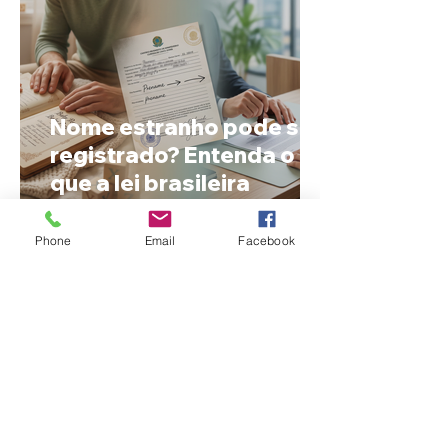
Nome estranho pode ser
registrado? Entenda o
que a lei brasileira
permite e quando é
possível mudar o
Phone
Email
Facebook
prenome
Ciclone bomba no Sul