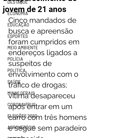
DESTAQUE
jovem de 21 anos
ECONOMIA
Cinco mandados de 
EDUCAÇÃO
busca e apreensão 
ESPORTES
foram cumpridos em 
MEIO AMBIENTE
endereços ligados a 
POLÍCIA
suspeitos de 
POLÍTICA
envolvimento com o 
SAÚDE
tráfico de drogas; 
MINAS GERAIS
vítima desapareceu 
CORONAVÍRUS
após entrar em um 
carro com três homens 
ELEIÇÕES 2020
e segue sem paradeiro 
AGRONEGÓCIO