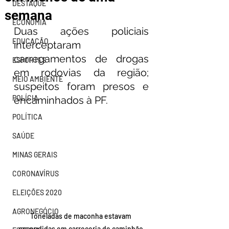
DESTAQUE
semana
ECONOMIA
Duas ações policiais 
EDUCAÇÃO
interceptaram 
carregamentos de drogas 
ESPORTES
em rodovias da região; 
MEIO AMBIENTE
suspeitos foram presos e 
POLÍCIA
encaminhados à PF.
POLÍTICA
SAÚDE
MINAS GERAIS
CORONAVÍRUS
ELEIÇÕES 2020
AGRONEGÓCIO
Toneladas de maconha estavam 
escondidas em carroceria de caminhão 