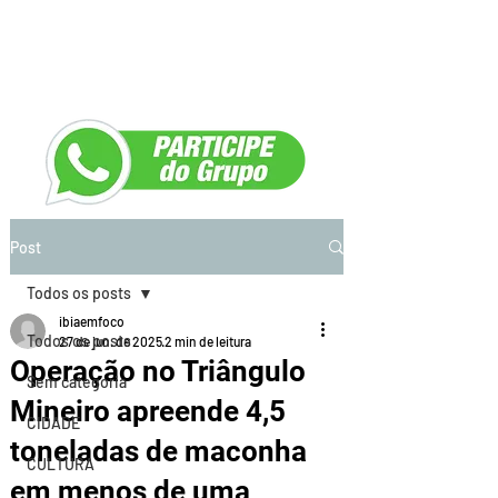
Post
Todos os posts
ibiaemfoco
Todos os posts
27 de jun. de 2025
2 min de leitura
Operação no Triângulo
Sem categoria
Mineiro apreende 4,5
CIDADE
toneladas de maconha
CULTURA
em menos de uma