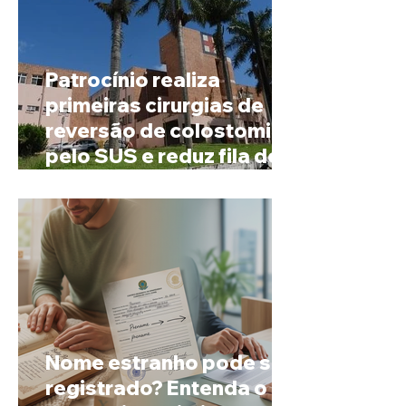
Patrocínio realiza
primeiras cirurgias de
reversão de colostomia
pelo SUS e reduz fila de
espera
Nome estranho pode ser
registrado? Entenda o