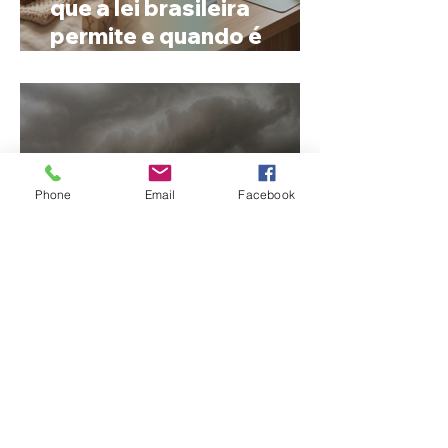
que a lei brasileira
permite e quando é
possível mudar o
prenome
Phone
Email
Facebook
Ciclone bomba no Sul
deve provocar rajadas
de vento e calor extremo
no Triângulo e Alto
Paranaíba