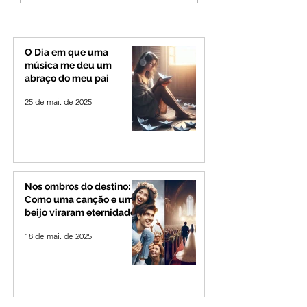
rotina de turistas e
na Zona Rural de 
transportadores entre
Minas e Goiás
O Dia em que uma
música me deu um
abraço do meu pai
25 de mai. de 2025
Nos ombros do destino:
Como uma canção e um
beijo viraram eternidade
18 de mai. de 2025