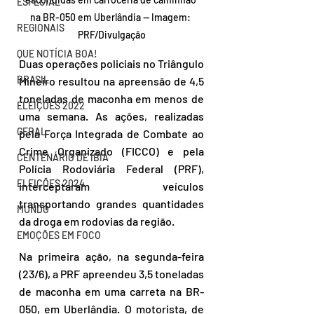
ESPECIAL
na BR-050 em Uberlândia — Imagem: 
REGIONAIS
PRF/Divulgação
QUE NOTÍCIA BOA!
Duas operações policiais no Triângulo 
BRASIL
Mineiro resultou na apreensão de 4,5 
toneladas de maconha em menos de 
ELEIÇÕES 2022
uma semana. As ações, realizadas 
GERAL
pela Força Integrada de Combate ao 
Crime Organizado (FICCO) e pela 
CENTENÁRIO DE IBIÁ
Polícia Rodoviária Federal (PRF), 
ELEIÇÕES 2024
interceptaram veículos 
transportando grandes quantidades 
MUNDO
da droga em rodovias da região. 
EMOÇÕES EM FOCO
Na primeira ação, na segunda-feira 
(23/6), a PRF apreendeu 3,5 toneladas 
de maconha em uma carreta na BR-
050, em Uberlândia. O motorista, de 