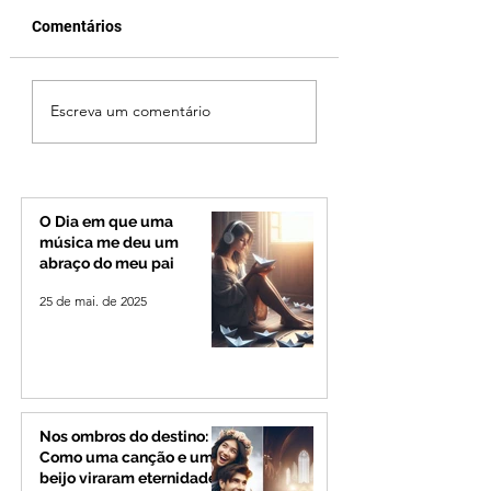
Comentários
Reviravolta na política
Fechamento da P
Escreva um comentário
mineira: Cleitinho
Quinca Mariano 
desiste de disputar o
rotina de turistas 
Governo de Minas e
transportadores e
permanecerá no
Minas e Goiás
Senado
O Dia em que uma
música me deu um
abraço do meu pai
25 de mai. de 2025
Nos ombros do destino:
Como uma canção e um
beijo viraram eternidade