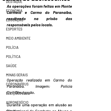
DESTAQUE
As operações foram feitas em Monte 
ECONOMIA
Carmelo e Carmo do Paranaíba, 
resultando na prisão das 
EDUCAÇÃO
responsáveis pelos locais.
ESPORTES
MEIO AMBIENTE
POLÍCIA
POLÍTICA
SAÚDE
MINAS GERAIS
Operação realizada em Carmo do 
CORONAVÍRUS
Paranaíba. Imagem: Polícia 
Civil/Divulgação.
ELEIÇÕES 2020
AGRONEGÓCIO
Durante uma operação em alusão ao 
Dia Nacional de Combate ao Abuso e 