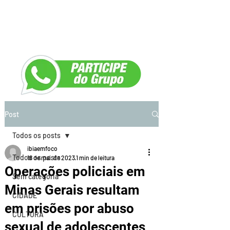
Post
Todos os posts
ibiaemfoco
Todos os posts
18 de mai. de 2023
1 min de leitura
Operações policiais em
Sem categoria
Minas Gerais resultam
CIDADE
em prisões por abuso
CULTURA
sexual de adolescentes