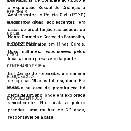
ESPECIAL
à Exploração Sexual de Crianças e 
REGIONAIS
Adolescentes, a Polícia Civil (PCMG) 
encontrou duas adolescentes em 
QUE NOTÍCIA BOA!
casas de prostituição nas cidades de 
BRASIL
Monte Carmelo e Carmo do Paranaíba, 
no Alto Paranaíba em Minas Gerais. 
ELEIÇÕES 2022
Duas mulheres, responsáveis pelos 
GERAL
locais, foram presas em flagrante.
CENTENÁRIO DE IBIÁ
Em Carmo do Paranaíba, um menina 
ELEIÇÕES 2024
de  apenas 16 anos foi resgatada. Ela 
MUNDO
morava na casa de prostituição há 
cerca de um ano, onde era explorada 
EMOÇÕES EM FOCO
sexualmente. No local, a polícia 
prendeu uma mulher de 27 anos, 
responsável pela casa.