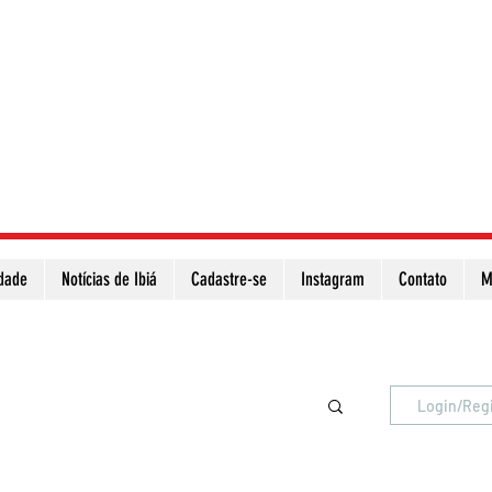
idade
Notícias de Ibiá
Cadastre-se
Instagram
Contato
M
Atualize a página para ver as novas notícias
Login/Reg