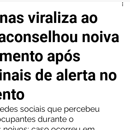
nas viraliza ao
 aconselhou noiva
amento após
sinais de alerta no
ento
redes sociais que percebeu 
cupantes durante o 
noivos; caso ocorreu em 