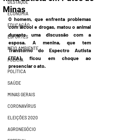
DESTAQUE
Minas
ECONOMIA
O
homem, que enfrenta problemas 
EDUCAÇÃO
com álcool e drogas, matou o animal 
durante uma discussão com a 
ESPORTES
esposa. A menina, que tem 
MEIO AMBIENTE
Transtorno do Espectro Autista 
(TEA), ficou em choque ao 
POLÍCIA
presenciar o ato.
POLÍTICA
SAÚDE
MINAS GERAIS
CORONAVÍRUS
ELEIÇÕES 2020
AGRONEGÓCIO