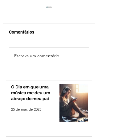
Comentários
Criança de 2 anos
Operação especia
Escreva um comentário
morre em capotamento
reforça seguranç
na Zona Rural de Ibiá
BR-365 e na
RomeiroVia duran
período de
peregrinação par
O Dia em que uma
Romaria
música me deu um
abraço do meu pai
25 de mai. de 2025