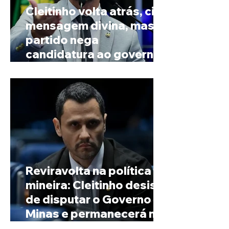
Cleitinho volta atrás, cita
mensagem divina, mas
partido nega
candidatura ao governo
de Minas
Reviravolta na política
mineira: Cleitinho desiste
de disputar o Governo de
Minas e permanecerá no
Senado