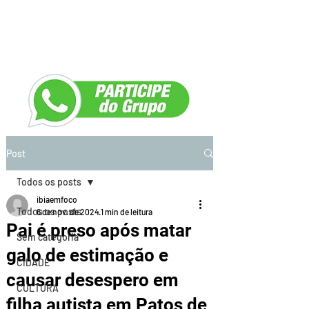
Post
Todos os posts
ibiaemfoco
Todos os posts
6 de nov. de 2024
1 min de leitura
Pai é preso após matar
Sem categoria
galo de estimação e
CIDADE
causar desespero em
CULTURA
filha autista em Patos de