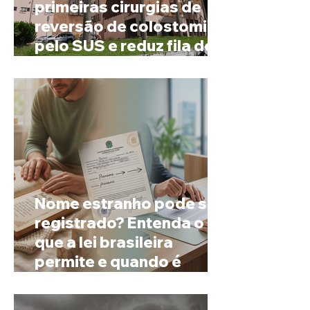
primeiras cirurgias de
reversão de colostomia
pelo SUS e reduz fila de
espera
Nome estranho pode ser
registrado? Entenda o
que a lei brasileira
permite e quando é
possível mudar o
prenome