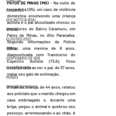
ESPECIAL
PATOS DE MINAS (MG)
 - Na noite de 
terça-feira (05), um caso de violência 
REGIONAIS
doméstica envolvendo uma criança 
QUE NOTÍCIA BOA!
autista e o pai alcoolizado chocou os 
moradores do Bairro Caramuru, em 
BRASIL
Patos de Minas, no Alto Paranaíba. 
ELEIÇÕES 2022
Segundo informações da Polícia 
Militar, uma menina de 8 anos, 
GERAL
diagnosticada com Transtorno do 
CENTENÁRIO DE IBIÁ
Espectro Autista (TEA), ficou 
desesperada ao ver o pai, de 37 anos, 
ELEIÇÕES 2024
matar seu galo de estimação.
MUNDO
A mãe da criança, de 44 anos, relatou 
EMOÇÕES EM FOCO
aos policiais que o marido chegou em 
casa embriagado e, durante uma 
briga, pegou o animal e quebrou seu 
pescoço, arremessando-o ao chão. A 