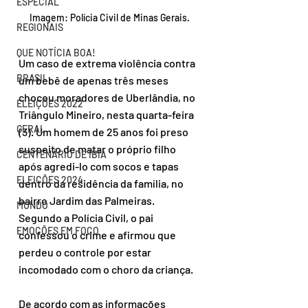
ESPECIAL
Imagem: Polícia Civil de Minas Gerais.
REGIONAIS
QUE NOTÍCIA BOA!
Um caso de extrema violência contra 
BRASIL
um bebê de apenas três meses 
chocou moradores de Uberlândia, no 
ELEIÇÕES 2022
Triângulo Mineiro, nesta quarta-feira 
GERAL
(3). Um homem de 25 anos foi preso 
suspeito de matar o próprio filho 
CENTENÁRIO DE IBIÁ
após agredi-lo com socos e tapas 
ELEIÇÕES 2024
dentro da residência da família, no 
bairro Jardim das Palmeiras. 
MUNDO
Segundo a Polícia Civil, o pai 
EMOÇÕES EM FOCO
confessou o crime e afirmou que 
perdeu o controle por estar 
incomodado com o choro da criança.
De acordo com as informações 