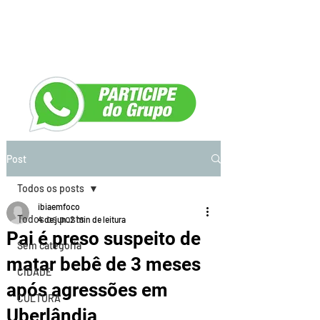
Post
Todos os posts
ibiaemfoco
Todos os posts
4 de jun.
2 min de leitura
Pai é preso suspeito de
Sem categoria
matar bebê de 3 meses
CIDADE
após agressões em
CULTURA
Uberlândia