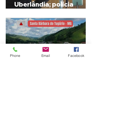
Uberlândia; polícia
investiga o caso
Phone
Email
Facebook
MPMG tenta barrar
gastos de R$ 1,8 milhão
com shows da Festa da
Banana em cidade
mineira de pouco mais de
4 mil habitantes