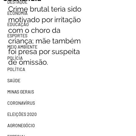
DESTAQUE
Crime brutal teria sido 
ECONOMIA
motivado por irritação 
EDUCAÇÃO
com o choro da 
ESPORTES
criança; mãe também 
MEIO AMBIENTE
foi presa por suspeita 
POLÍCIA
de omissão.
POLÍTICA
SAÚDE
MINAS GERAIS
CORONAVÍRUS
ELEIÇÕES 2020
AGRONEGÓCIO