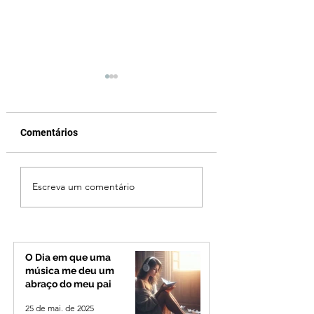
Comentários
Vereador Edinho é
MPMG tenta barr
Escreva um comentário
encontrado morto em
gastos de R$ 1,8 
Uberlândia; polícia
com shows da Fes
investiga o caso
Banana em cidad
mineira de pouco
de 4 mil habitant
O Dia em que uma
música me deu um
abraço do meu pai
25 de mai. de 2025