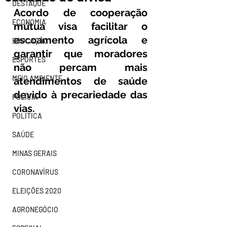
DESTAQUE
Acordo de cooperação 
ECONOMIA
mútua visa facilitar o 
escoamento agrícola e 
EDUCAÇÃO
garantir que moradores 
ESPORTES
não percam mais 
MEIO AMBIENTE
atendimentos de saúde 
devido à precariedade das 
POLÍCIA
vias.
POLÍTICA
SAÚDE
MINAS GERAIS
CORONAVÍRUS
ELEIÇÕES 2020
AGRONEGÓCIO