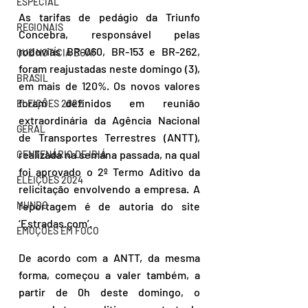
ESPECIAL
As tarifas de pedágio da Triunfo 
REGIONAIS
Concebra, responsável pelas 
rodovias BR-060, BR-153 e BR-262, 
QUE NOTÍCIA BOA!
foram reajustadas neste domingo (3), 
BRASIL
em mais de 120%. Os novos valores 
foram definidos em reunião 
ELEIÇÕES 2022
extraordinária da Agência Nacional 
GERAL
de Transportes Terrestres (ANTT), 
realizada na semana passada, na qual 
CENTENÁRIO DE IBIÁ
foi aprovado o 2º Termo Aditivo da 
ELEIÇÕES 2024
relicitação envolvendo a empresa. A 
MUNDO
reportagem é de autoria do site 
‘Estradas.com’.
EMOÇÕES EM FOCO
De acordo com a ANTT, da mesma 
forma, começou a valer também, a 
partir de 0h deste domingo, o 