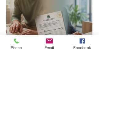
Nome estranho pode ser
Phone
Email
Facebook
registrado? Entenda o
que a lei brasileira
permite e quando é
possível mudar o
prenome