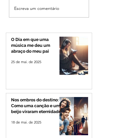
Ciclone bomba no Sul
Cleitinho volta atr
Escreva um comentário
deve provocar rajadas
cita mensagem di
de vento e calor
mas partido nega
extremo no Triângulo e
candidatura ao g
Alto Paranaíba
de Minas
O Dia em que uma
música me deu um
abraço do meu pai
25 de mai. de 2025
Nos ombros do destino:
Como uma canção e um
beijo viraram eternidade
18 de mai. de 2025