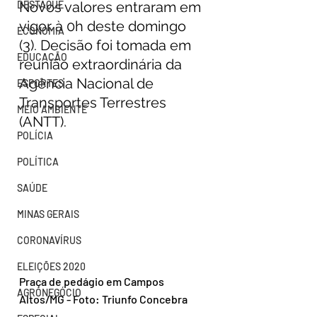
DESTAQUE
Novos valores entraram em 
vigor à 0h deste domingo 
ECONOMIA
(3). Decisão foi tomada em 
EDUCAÇÃO
reunião extraordinária da 
Agência Nacional de 
ESPORTES
Transportes Terrestres 
MEIO AMBIENTE
(ANTT).
POLÍCIA
POLÍTICA
SAÚDE
MINAS GERAIS
CORONAVÍRUS
ELEIÇÕES 2020
Praça de pedágio em Campos 
AGRONEGÓCIO
Altos/MG - Foto: Triunfo Concebra