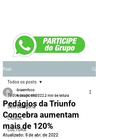
Post
Todos os posts
ibiaemfoco
Todos os posts
4 de abr. de 2022
2 min de leitura
Pedágios da Triunfo
Sem categoria
Concebra aumentam
CIDADE
mais de 120%
CULTURA
Atualizado:
6 de abr. de 2022