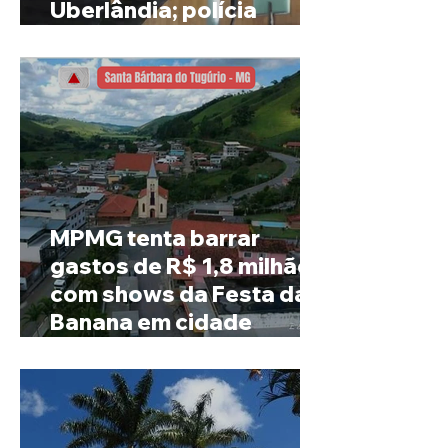
Uberlândia; polícia
investiga o caso
MPMG tenta barrar
gastos de R$ 1,8 milhão
com shows da Festa da
Banana em cidade
mineira de pouco mais de
4 mil habitantes