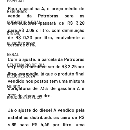
ESPECIAL
Para a gasolina A, o preço médio de 
REGIONAIS
venda da Petrobras para as 
QUE NOTÍCIA BOA!
distribuidoras passará de R$ 3,28 
para R$ 3,08 o litro, com diminuição 
BRASIL
de R$ 0,20 por litro, equivalente a 
ELEIÇÕES 2022
cerca de 6,1%.
GERAL
Com o ajuste, a parcela da Petrobras 
CENTENÁRIO DE IBIÁ
no preço final deve ser de R$ 2,25 por 
litro, em média, já que o produto final 
ELEIÇÕES 2024
vendido nos postos tem uma mistura 
MUNDO
obrigatória de 73% de gasolina A e 
27% de etanol anidro.
EMOÇÕES EM FOCO
Já o ajuste do diesel A vendido pela 
estatal às distribuidoras cairá de R$ 
4,89 para R$ 4,49 por litro, uma 