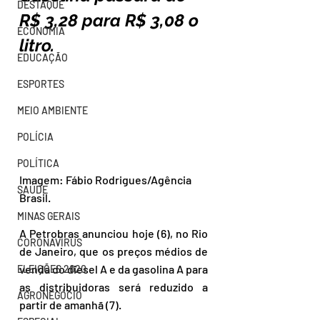
DESTAQUE
R$ 3,28 para R$ 3,08 o 
ECONOMIA
litro.
EDUCAÇÃO
ESPORTES
MEIO AMBIENTE
POLÍCIA
POLÍTICA
Imagem: Fábio Rodrigues/Agência 
SAÚDE
Brasil.
MINAS GERAIS
A Petrobras anunciou hoje (6), no Rio 
CORONAVÍRUS
de Janeiro, que os preços médios de 
venda do diesel A e da gasolina A para 
ELEIÇÕES 2020
as distribuidoras será reduzido a 
AGRONEGÓCIO
partir de amanhã (7).