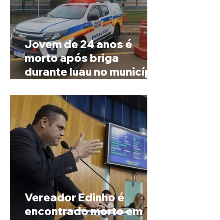
Jovem de 24 anos é
morto após briga
durante luau no município
de Rio Paranaíba
Vereador Edinho é
encontrado morto em