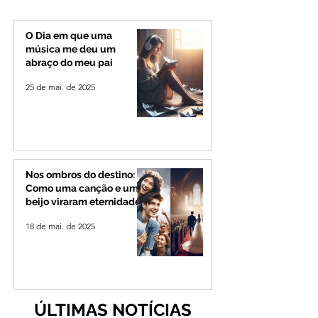
investiga o caso
Banana em cidad
mineira de pouco
de 4 mil habitant
O Dia em que uma
música me deu um
abraço do meu pai
25 de mai. de 2025
Nos ombros do destino:
Como uma canção e um
beijo viraram eternidade
18 de mai. de 2025
ÚLTIMAS NOTÍCIAS