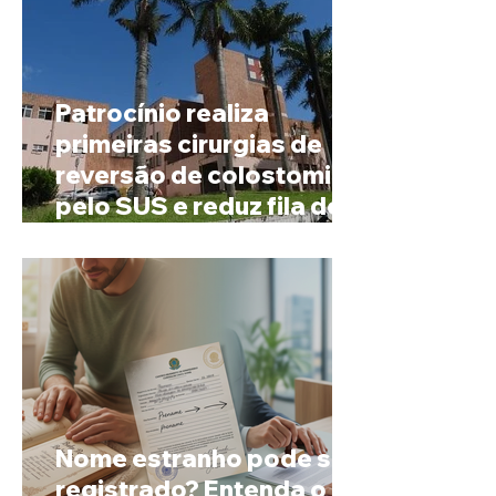
Patrocínio realiza
primeiras cirurgias de
reversão de colostomia
pelo SUS e reduz fila de
espera
Nome estranho pode ser
registrado? Entenda o