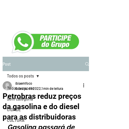
Post
Todos os posts
ibiaemfoco
Todos os posts
6 de dez. de 2022
1 min de leitura
Petrobras reduz preços
Sem categoria
da gasolina e do diesel
CIDADE
para as distribuidoras
CULTURA
Gasolina passará de 