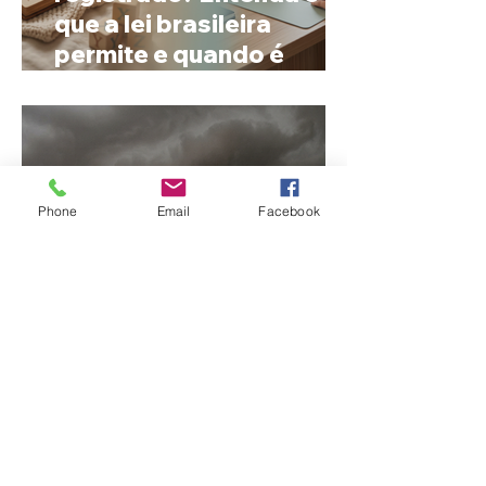
que a lei brasileira
permite e quando é
possível mudar o
prenome
Phone
Email
Facebook
Ciclone bomba no Sul
deve provocar rajadas
de vento e calor extremo
no Triângulo e Alto
Paranaíba