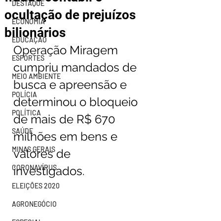
DESTAQUE
ocultação de prejuízos
ECONOMIA
bilionários
EDUCAÇÃO
Operação Miragem 
ESPORTES
cumpriu mandados de 
MEIO AMBIENTE
busca e apreensão e 
POLÍCIA
determinou o bloqueio 
POLÍTICA
de mais de R$ 670 
SAÚDE
milhões em bens e 
MINAS GERAIS
valores de 
CORONAVÍRUS
investigados.
ELEIÇÕES 2020
AGRONEGÓCIO