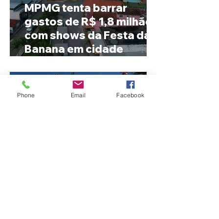
MPMG tenta barrar
gastos de R$ 1,8 milhão
com shows da Festa da
Banana em cidade
mineira de pouco mais de
4 mil habitantes
Phone
Email
Facebook
Patrocínio realiza
primeiras cirurgias de
reversão de colostomia
pelo SUS e reduz fila de
espera