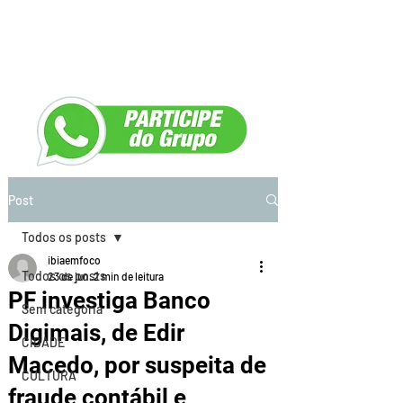
Post
Todos os posts
ibiaemfoco
Todos os posts
23 de jun.
2 min de leitura
PF investiga Banco
Sem categoria
Digimais, de Edir
CIDADE
Macedo, por suspeita de
CULTURA
fraude contábil e