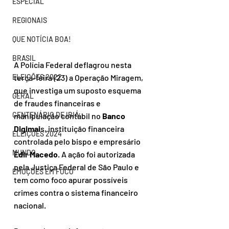
ESPECIAL
REGIONAIS
QUE NOTÍCIA BOA!
BRASIL
A Polícia Federal deflagrou nesta 
ELEIÇÕES 2022
terça-feira (23) a Operação Miragem, 
que investiga um suposto esquema 
GERAL
de fraudes financeiras e 
CENTENÁRIO DE IBIÁ
manipulação contábil no 
Banco 
Digimai
s, instituição financeira 
ELEIÇÕES 2024
controlada pelo bispo e empresário 
MUNDO
Edir Macedo
. A ação foi autorizada 
pela Justiça Federal de São Paulo e 
EMOÇÕES EM FOCO
tem como foco apurar possíveis 
crimes contra o sistema financeiro 
nacional.