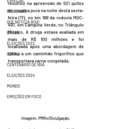
ESPECIAL
resultou na apreensão de 521 quilos 
de cocaína pura na noite desta sexta-
REGIONAIS
feira (17), no km 189 da rodovia MGC-
QUE NOTÍCIA BOA!
497, em Campina Verde, no Triângulo 
Mineiro. A droga estava avaliada em 
BRASIL
mais de R$ 100 milhões e foi 
ELEIÇÕES 2022
localizada após uma abordagem de 
rotina a um caminhão frigorífico que 
GERAL
transportava carne congelada.
CENTENÁRIO DE IBIÁ
ELEIÇÕES 2024
MUNDO
EMOÇÕES EM FOCO
Imagem: PMRv/Divulgação.