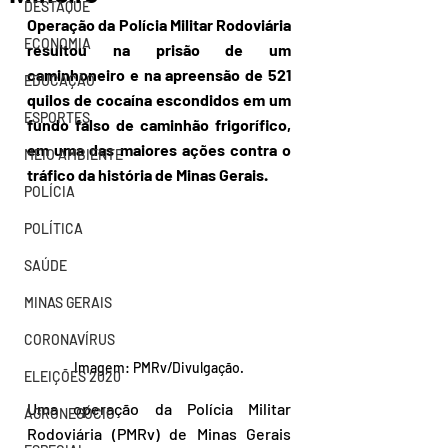
DESTAQUE
Operação da Polícia Militar Rodoviária 
ECONOMIA
resultou na prisão de um 
caminhoneiro e na apreensão de 521 
EDUCAÇÃO
quilos de cocaína escondidos em um 
ESPORTES
fundo falso de caminhão frigorífico, 
em uma das maiores ações contra o 
MEIO AMBIENTE
tráfico da história de Minas Gerais.
POLÍCIA
POLÍTICA
SAÚDE
MINAS GERAIS
CORONAVÍRUS
Imagem: PMRv/Divulgação.
ELEIÇÕES 2020
Uma operação da Polícia Militar 
AGRONEGÓCIO
Rodoviária (PMRv) de Minas Gerais 