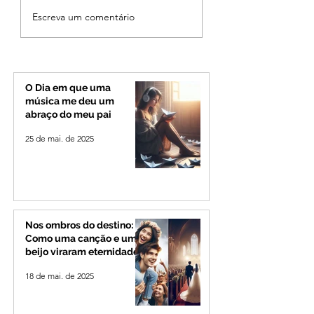
Cleitinho volta atrás,
Reviravolta na pol
Escreva um comentário
cita mensagem divina,
mineira: Cleitinho
mas partido nega
desiste de disputa
candidatura ao governo
Governo de Minas
de Minas
permanecerá no
Senado
O Dia em que uma
música me deu um
abraço do meu pai
25 de mai. de 2025
Nos ombros do destino:
Como uma canção e um
beijo viraram eternidade
18 de mai. de 2025