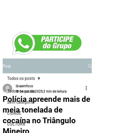
Post
Todos os posts
ibiaemfoco
Todos os posts
18 de out. de 2025
2 min de leitura
Polícia apreende mais de
Sem categoria
meia tonelada de
CIDADE
cocaína no Triângulo
CULTURA
Mineiro