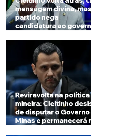
Cleitinho volta atrás, cita
mensagem divina, mas
partido nega
candidatura ao governo
de Minas
Reviravolta na política
mineira: Cleitinho desiste
de disputar o Governo de
Minas e permanecerá no
Senado