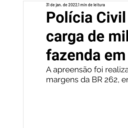
31 de jan. de 2022
1 min de leitura
Polícia Civ
carga de mi
fazenda em 
A apreensão foi reali
margens da BR 262, e