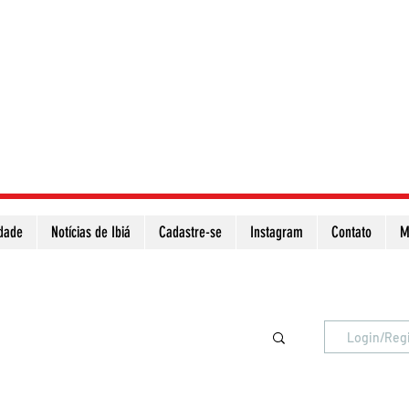
idade
Notícias de Ibiá
Cadastre-se
Instagram
Contato
M
Atualize a página para ver as novas notícias
Login/Reg