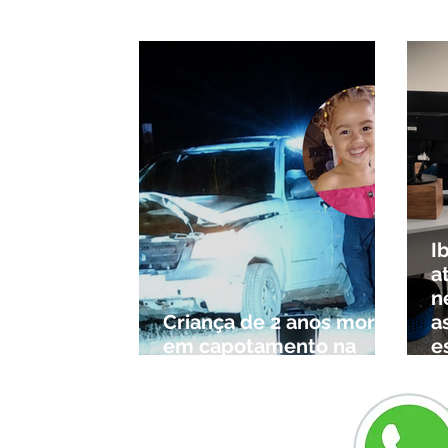
Triângulo e Alto Paranaíba
ao 
I
a
n
Criança de 2 anos morre
a
em capotamento na
e
Zona Rural de Ibiá
c
r