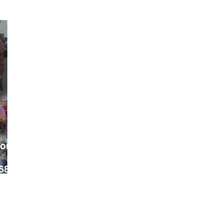
ora
68