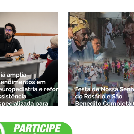
governo de Minas
biá amplia
tendimentos em
europediatria e reforça
Festa de Nossa Senh
ssistência
do Rosário e São
specializada para
Benedito Completa 
rianças da cidade e da
Anos em Ibiá
egião