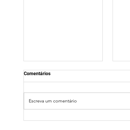
Comentários
Escreva um comentário
Ciclone bomba no Sul deve
Clei
provocar rajadas de vento
men
e calor extremo no
part