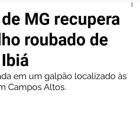
il de MG recupera
lho roubado de
Ibiá
zada em um galpão localizado às 
m Campos Altos.